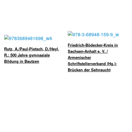
Friedrich-Bödecker-Kreis in
Rutz, A./Paul-Pietsch, D./Heyl,
Sachsen-Anhalt e. V. /
R.: 500 Jahre gymnasiale
Armenischer
Bildung in Bautzen
Schriftstellerverband (Hg.):
Brücken der Sehnsucht