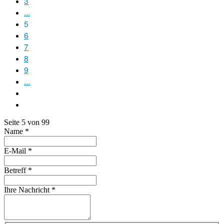
3
...
5
6
7
8
9
...
Seite 5 von 99
Name
*
E-Mail
*
Betreff
*
Ihre Nachricht
*