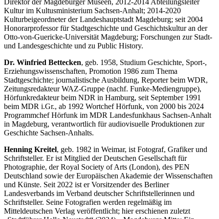
Direktor der Magdeburger Museen, 2012-2014 Abteilungsleiter
Kultur im Kultusministerium Sachsen-Anhalt; 2014-2020
Kulturbeigeordneter der Landeshauptstadt Magdeburg; seit 2004
Honorarprofessor für Stadtgeschichte und Geschichtskultur an der
Otto-von-Guericke-Universität Magdeburg; Forschungen zur Stadt-
und Landesgeschichte und zu Public History.
Dr. Winfried Bettecken
, geb. 1958, Studium Geschichte, Sport-,
Erziehungswissenschaften, Promotion 1986 zum Thema
Stadtgeschichte; journalistische Ausbildung, Reporter beim WDR,
Zeitungsredakteur WAZ-Gruppe (nachf. Funke-Mediengruppe),
Hörfunkredakteur beim NDR in Hamburg, seit September 1991
beim MDR i.Gr., ab 1992 Wortchef Hörfunk, von 2000 bis 2024
Programmchef Hörfunk im MDR Landesfunkhaus Sachsen-Anhalt
in Magdeburg, verantwortlich für audiovisuelle Produktionen zur
Geschichte Sachsen-Anhalts.
Henning Kreitel
, geb. 1982 in Weimar, ist Fotograf, Grafiker und
Schriftsteller. Er ist Mitglied der Deutschen Gesellschaft für
Photographie, der Royal Society of Arts (London), des PEN
Deutschland sowie der Europäischen Akademie der Wissenschaften
und Künste. Seit 2022 ist er Vorsitzender des Berliner
Landesverbands im Verband deutscher Schriftstellerinnen und
Schriftsteller. Seine Fotografien werden regelmäßig im
Mitteldeutschen Verlag veröffentlicht; hier erschienen zuletzt