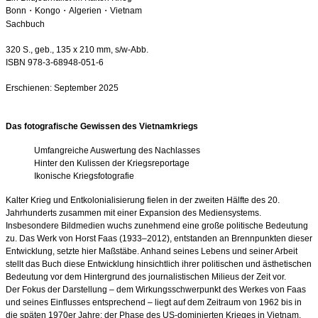
Bonn・Kongo・Algerien・Vietnam
Sachbuch
320 S., geb., 135 x 210 mm, s/w-Abb.
ISBN 978-3-68948-051-6
Erschienen: September 2025
Das fotografische Gewissen des Vietnamkriegs
Umfangreiche Auswertung des Nachlasses
Hinter den Kulissen der Kriegsreportage
Ikonische Kriegsfotografie
Kalter Krieg und Entkolonialisierung fielen in der zweiten Hälfte des 20.
Jahrhunderts zusammen mit einer Expansion des Mediensystems.
Insbesondere Bildmedien wuchs zunehmend eine große politische Bedeutung
zu. Das Werk von Horst Faas (1933–2012), entstanden an Brennpunkten dieser
Entwicklung, setzte hier Maßstäbe. Anhand seines Lebens und seiner Arbeit
stellt das Buch diese Entwicklung hinsichtlich ihrer politischen und ästhetischen
Bedeutung vor dem Hintergrund des journalistischen Milieus der Zeit vor.
Der Fokus der Darstellung – dem Wirkungsschwerpunkt des Werkes von Faas
und seines Einflusses entsprechend – liegt auf dem Zeitraum von 1962 bis in
die späten 1970er Jahre: der Phase des US-dominierten Krieges in Vietnam,