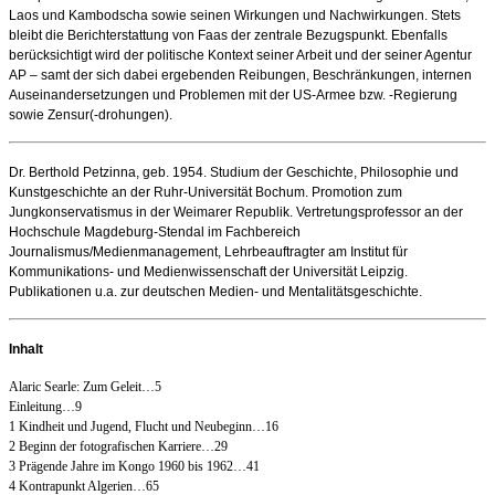
Laos und Kambodscha sowie seinen Wirkungen und Nachwirkungen. Stets
bleibt die Berichterstattung von Faas der zen­trale Bezugspunkt. Ebenfalls
berücksichtigt wird der politische Kontext seiner Arbeit und der seiner Agentur
AP – samt der sich dabei ergebenden Reibungen, Beschränkungen, internen
Auseinandersetzungen und Problemen mit der US-Armee bzw. -Regierung
sowie Zensur(-drohungen).
Dr. Berthold Petzinna, geb. 1954. Studium der Geschichte, Philosophie und
Kunstgeschichte an der Ruhr-Universität Bochum. Promotion zum
Jungkonservatismus in der Weimarer Republik. Vertretungsprofessor an der
Hochschule Magdeburg-Stendal im Fachbereich
Journalismus/Medienmanagement, Lehrbeauftragter am Institut für
Kommunikations- und Medienwissenschaft der Universität Leipzig.
Publikationen u.a. zur deutschen Medien- und Mentalitätsgeschichte.
Inhalt
Alaric Searle: Zum Geleit…5
Einleitung…9
1 Kindheit und Jugend, Flucht und Neubeginn…16
2 Beginn der fotografischen Karriere…29
3 Prägende Jahre im Kongo 1960 bis 1962…41
4 Kontrapunkt Algerien…65