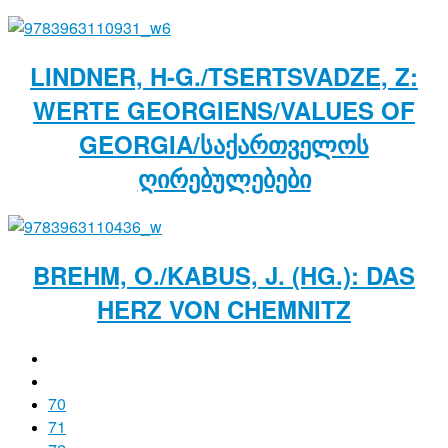
LINDNER, H-G./TSERTSVADZE, Z:
WERTE GEORGIENS/VALUES OF
GEORGIA/ᲡᲐᲥᲐᲠᲗᲕᲔᲚᲝᲡ
ᲦᲘᲠᲔᲑᲣᲚᲔᲑᲔᲑᲘ
BREHM, O./KABUS, J. (HG.): DAS
HERZ VON CHEMNITZ
70
71