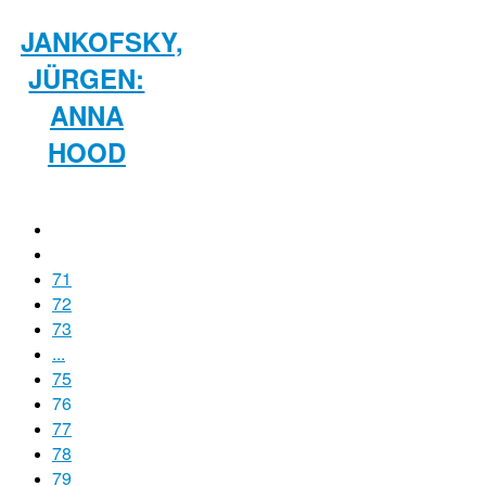
JANKOFSKY,
JÜRGEN:
ANNA
HOOD
71
72
73
...
75
76
77
78
79