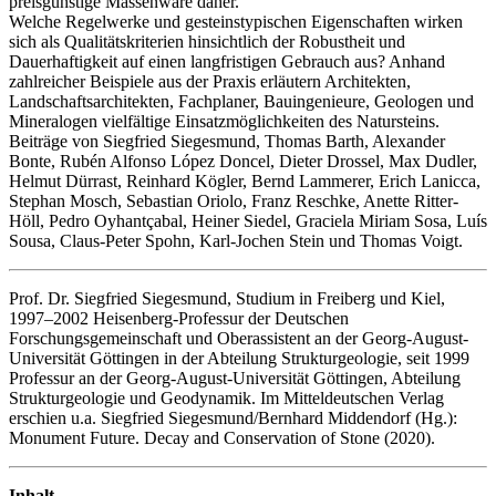
preisgünstige Massenware daher.
Welche Regelwerke und gesteinstypischen Eigenschaften wirken
sich als Qualitätskriterien hinsichtlich der Robustheit und
Dauerhaftigkeit auf einen langfristigen Gebrauch aus? Anhand
zahlreicher Beispiele aus der Praxis erläutern Architekten,
Landschaftsarchitekten, Fachplaner, Bauingenieure, Geologen und
Mineralogen vielfältige Einsatzmöglichkeiten des Natursteins.
Beiträge von Siegfried Siegesmund, Thomas Barth, Alexander
Bonte, Rubén Alfonso López Doncel, Dieter Drossel, Max Dudler,
Helmut Dürrast, Reinhard Kögler, Bernd Lammerer, Erich Lanicca,
Stephan Mosch, Sebastian Oriolo, Franz Reschke, Anette Ritter-
Höll, Pedro Oyhantçabal, Heiner Siedel, Graciela Miriam Sosa, Luís
Sousa, Claus-Peter Spohn, Karl-Jochen Stein und Thomas Voigt.
Prof. Dr. Siegfried Siegesmund, Studium in Freiberg und Kiel,
1997–2002 Heisenberg-Professur der Deutschen
Forschungsgemeinschaft und Oberassistent an der Georg-August-
Universität Göttingen in der Abteilung Strukturgeologie, seit 1999
Professur an der Georg-August-Universität Göttingen, Abteilung
Strukturgeologie und Geodynamik. Im Mitteldeutschen Verlag
erschien u.a. Siegfried Siegesmund/Bernhard Middendorf (Hg.):
Monument Future. Decay and Conservation of Stone (2020).
Inhalt