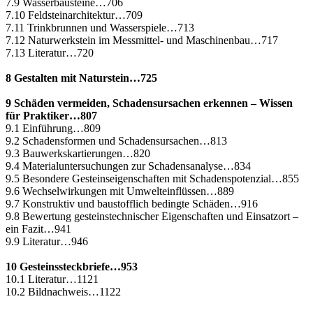
7.9 Wasserbausteine…706
7.10 Feldsteinarchitektur…709
7.11 Trinkbrunnen und Wasserspiele…713
7.12 Naturwerkstein im Messmittel- und Maschinenbau…717
7.13 Literatur…720
8 Gestalten mit Naturstein…725
9 Schäden vermeiden, Schadensursachen erkennen – Wissen
für Praktiker…807
9.1 Einführung…809
9.2 Schadensformen und Schadensursachen…813
9.3 Bauwerkskartierungen…820
9.4 Materialuntersuchungen zur Schadensanalyse…834
9.5 Besondere Gesteinseigenschaften mit Schadenspotenzial…855
9.6 Wechselwirkungen mit Umwelteinflüssen…889
9.7 Konstruktiv und baustofflich bedingte Schäden…916
9.8 Bewertung gesteinstechnischer Eigenschaften und Einsatzort –
ein Fazit…941
9.9 Literatur…946
10 Gesteinssteckbriefe…953
10.1 Literatur…1121
10.2 Bildnachweis…1122