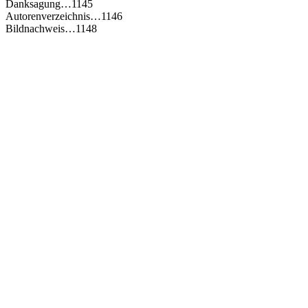
Danksagung…1145
Autorenverzeichnis…1146
Bildnachweis…1148