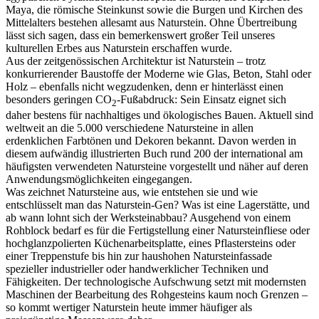
Maya, die römische Steinkunst sowie die Burgen und Kirchen des
Mittelalters bestehen allesamt aus Naturstein. Ohne Übertreibung
lässt sich sagen, dass ein bemerkenswert großer Teil unseres
kulturellen Erbes aus Naturstein erschaffen wurde.
Aus der zeitgenössischen Architektur ist Naturstein – trotz
konkurrierender Baustoffe der Moderne wie Glas, Beton, Stahl oder
Holz – ebenfalls nicht wegzudenken, denn er hinterlässt einen
besonders geringen CO
-Fußabdruck: Sein Einsatz eignet sich
2
daher bestens für nachhaltiges und ökologisches Bauen. Aktuell sind
weltweit an die 5.000 verschiedene Natursteine in allen
erdenklichen Farbtönen und Dekoren bekannt. Davon werden in
diesem aufwändig illustrierten Buch rund 200 der international am
häufigsten verwendeten Natursteine vorgestellt und näher auf deren
Anwendungsmöglichkeiten eingegangen.
Was zeichnet Natursteine aus, wie entstehen sie und wie
entschlüsselt man das Naturstein-Gen? Was ist eine Lagerstätte, und
ab wann lohnt sich der Werksteinabbau? Ausgehend von einem
Rohblock bedarf es für die Fertigstellung einer Natursteinfliese oder
hochglanzpolierten Küchenarbeitsplatte, eines Pflastersteins oder
einer Treppenstufe bis hin zur haushohen Natursteinfassade
spezieller industrieller oder handwerklicher Techniken und
Fähigkeiten. Der technologische Aufschwung setzt mit modernsten
Maschinen der Bearbeitung des Rohgesteins kaum noch Grenzen –
so kommt wertiger Naturstein heute immer häufiger als