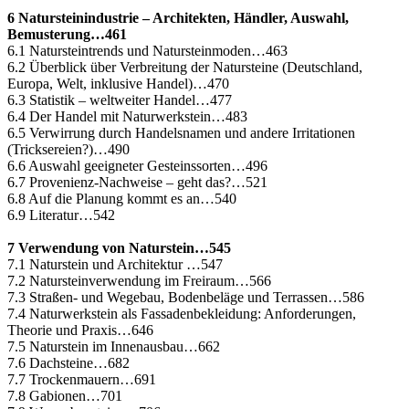
6 Natursteinindustrie – Architekten, Händler, Auswahl,
Bemusterung…461
6.1 Natursteintrends und Natursteinmoden…463
6.2 Überblick über Verbreitung der Natursteine (Deutschland,
Europa, Welt, inklusive Handel)…470
6.3 Statistik – weltweiter Handel…477
6.4 Der Handel mit Naturwerkstein…483
6.5 Verwirrung durch Handelsnamen und andere Irritationen
(Tricksereien?)…490
6.6 Auswahl geeigneter Gesteinssorten…496
6.7 Provenienz-Nachweise – geht das?…521
6.8 Auf die Planung kommt es an…540
6.9 Literatur…542
7 Verwendung von Naturstein…545
7.1 Naturstein und Architektur …547
7.2 Natursteinverwendung im Freiraum…566
7.3 Straßen- und Wegebau, Bodenbeläge und Terrassen…586
7.4 Naturwerkstein als Fassadenbekleidung: Anforderungen,
Theorie und Praxis…646
7.5 Naturstein im Innenausbau…662
7.6 Dachsteine…682
7.7 Trockenmauern…691
7.8 Gabionen…701