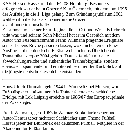
KSV Hessen Kassel und den FC 08 Homburg. Besonders
erfolgreich war er beim Grazer AK in Österreich, mit dem ihm 1995
der Aufstieg in die 1. Liga gelang. Zum Gründungsjubiläum 2002
wählten ihn die Fans als Trainer in die Grazer
»Jahrhundertmannschaft«.
Zusammen mit seiner Frau Regine, die in Ost und West als Lehrerin
tätig war, und seinem Sohn Michael hat er im Gespräch mit dem
Autor und Fußballfachmann Frank Willmann prägende Ereignisse
seines Lebens Revue passieren lassen, wozu neben einem kurzen
Ausflug in die chinesische Fußballwelt auch das Überleben der
Tsunamikatastrophe 2004 gehört. Daraus ist nicht nur eine
abwechslungsreiche und authentische Trainerbiografie, sondern
ebenso ein spannender und emotional berührender Rückblick auf
die jüngste deutsche Geschichte entstanden.
Hans-Ulrich Thomale, geb. 1944 in Sörnewitz bei Meißen, war
Fußballspieler und -trainer. Als Trainer feierte er verschiedene
Erfolge, mit Lok Leipzig erreichte er 1986/87 das Europacupfinale
der Pokalsieger.
Frank Willmann, geb. 1963 in Weimar, Subkulturforscher und
Autor/Herausgeber mehrerer Sachbücher zum Thema Fußball.
Herausgeber der Bibliothek des deutschen Fußball, Mitglied in der
Akademie für Fußballkultur.