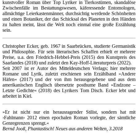
kunstvoller Roman über Top Lyriker in Tierkostümen, skandalöse
Zwischenfälle im Bestattungswesen, käferessende Entomologen,
allmächtige Leierkastenmänner, durchsichtig werdende Schönheiten
und einen Botaniker, der das Schicksal des Planeten in den Händen
zu halten meint, lässt die Welt noch einmal eine große Erzählung
sein.
Christopher Ecker, geb. 1967 in Saarbrücken, studierte Germanistik
und Philosophie. Für sein literarisches Schaffen erhielt er mehrere
Preise, u.a. den Friedrich-Hebbel-Preis (2015) den Kunstpreis des
Saarlandes (2018) und zuletzt den Kay-Hoff-Literaturpreis (2022).
Seit 2007 ist er Autor des Mitteldeutschen Verlags; hier mehrere
Romane und Lyrik, zuletzt erschienen sein Erzählband »Andere
Häfen« (2017) und der von ihm herausgegebene und aus dem
amerikanischen Englisch übersetzte posthume Band »Endzone –
Letzte Gedichte« (2018) des Lyrikers Tom Disch. Ecker lebt und
arbeitet in Kiel.
»Er ist nicht nur ein herausragender Stilist, sondern hat mit
›Fahlmann‹ 2012 einen epochalen Roman vorlegte, der sämtliche
Genregrenzen sprengt.«
Bernd Jooß, Phantastisch! Neues aus anderen Welten, 3.2018