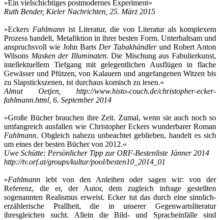
»Ein vielschichtiges postmodernes Experiment«
Ruth Bender, Kieler Nachrichten, 25. März 2015
»Eckers
Fahlmann
ist Literatur, die von Literatur als komplexem
Prozess handelt, Metafiktion in ihrer besten Form. Unterhaltsam und
anspruchsvoll wie John Barts
Der Tabakhändler
und Robert Anton
Wilsons
Masken der Illuminaten
. Die Mischung aus Fabulierkunst,
intellektuellem Tiefgang mit gelegentlichen Ausflügen in flache
Gewässer und Pfützen, von Kalauern und angefangenen Witzen bis
zu Slapstickszenen, ist durchaus komisch zu lesen.«
Almut Oetjen, http://www.histo-couch.de/christopher-ecker-
fahlmann.html, 6. September 2014
»Große Bücher brauchen ihre Zeit. Zumal, wenn sie auch noch so
umfangreich ausfallen wie Christopher Eckers wunderbarer Roman
Fahlmann
. Obgleich nahezu unbeachtet geblieben, handelt es sich
um eines der besten Bücher von 2012.«
Uwe Schütte: Persönlicher Tipp zur ORF-Bestenliste Jänner 2014
http://tv.orf.at/groups/kultur/pool/besten10_2014_01
»
Fahlmann
lebt von den Anleihen oder sagen wir: von der
Referenz, die er, der Autor, dem zugleich infrage gestellten
sogenannten Realismus erweist. Ecker tut das durch eine sinnlich-
erzählerische Prallheit, die in unserer Gegenwartsliteratur
ihresgleichen sucht. Allein die Bild- und Spracheinfälle sind