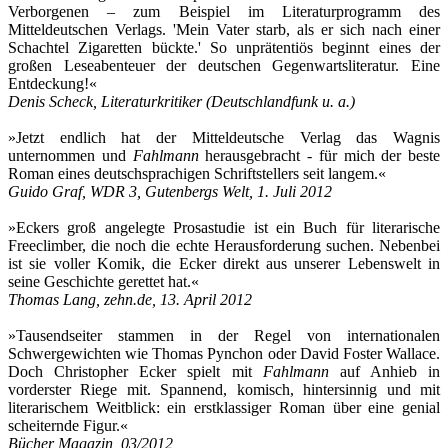
Verborgenen – zum Beispiel im Literaturprogramm des
Mitteldeutschen Verlags. 'Mein Vater starb, als er sich nach einer
Schachtel Zigaretten bückte.' So unprätentiös beginnt eines der
großen Leseabenteuer der deutschen Gegenwartsliteratur. Eine
Entdeckung!«
Denis Scheck, Literaturkritiker
(Deutschlandfunk u. a.)
»Jetzt endlich hat der Mitteldeutsche Verlag das Wagnis
unternommen und
Fahlmann
herausgebracht - für mich der beste
Roman eines deutschsprachigen Schriftstellers seit langem.«
Guido Graf, WDR 3, Gutenbergs Welt, 1. Juli 2012
»Eckers groß angelegte Prosastudie ist ein Buch für literarische
Freeclimber, die noch die echte Herausforderung suchen. Nebenbei
ist sie voller Komik, die Ecker direkt aus unserer Lebenswelt in
seine Geschichte gerettet hat.«
Thomas Lang, zehn.de, 13. April 2012
»Tausendseiter stammen in der Regel von internationalen
Schwergewichten wie Thomas Pynchon oder David Foster Wallace.
Doch Christopher Ecker spielt mit
Fahlmann
auf Anhieb in
vorderster Riege mit. Spannend, komisch, hintersinnig und mit
literarischem Weitblick: ein erstklassiger Roman über eine genial
scheiternde Figur.«
Bücher Magazin, 03/2012