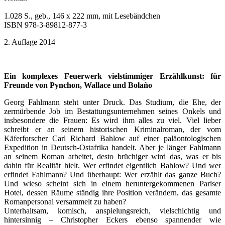
1.028 S., geb., 146 x 222 mm, mit Lesebändchen
ISBN 978-3-89812-877-3
2. Auflage 2014
Ein komplexes Feuerwerk vielstimmiger Erzählkunst: für
Freunde von Pynchon, Wallace und Bolaño
Georg Fahlmann steht unter Druck. Das Studium, die Ehe, der
zermürbende Job im Bestattungsunternehmen seines Onkels und
insbesondere die Frauen: Es wird ihm alles zu viel. Viel lieber
schreibt er an seinem historischen Kriminalroman, der vom
Käferforscher Carl Richard Bahlow auf einer paläontologischen
Expedition in Deutsch-Ostafrika handelt. Aber je länger Fahlmann
an seinem Roman arbeitet, desto brüchiger wird das, was er bis
dahin für Realität hielt. Wer erfindet eigentlich Bahlow? Und wer
erfindet Fahlmann? Und überhaupt: Wer erzählt das ganze Buch?
Und wieso scheint sich in einem heruntergekommenen Pariser
Hotel, dessen Räume ständig ihre Position verändern, das gesamte
Romanpersonal versammelt zu haben?
Unterhaltsam, komisch, anspielungsreich, vielschichtig und
hintersinnig – Christopher Eckers ebenso spannender wie