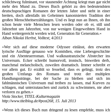
schlichtweg fulminant, vor staunender Achtung kriegt man gar nicht
mehr den Mund zu. Dieses Buch gehört zu den bedeutendsten
deutschsprachigen Romanen der letzten Jahre und steht in einer
breiten, doch allenfalls im Geheimen kanonisierten Tradition der
großen Menschheitserzählungen. Und es liegt nun an Ihnen, ob ihn
schon heute viele Menschen lesen werden oder ob er, still und
Jahrzehnt um Jahrzehnt, von nur wenigen Eingeweihten Hand in
Hand weitergereicht werden wird, Generation für Generation.«
Alban Nikolai Herbst, Volltext, 4/2013
»Wer sich auf diese moderne Odyssee einlässt, den erwarten
lyrische Ausflüge genauso wie Komödien, eine Liebesgeschichte
und ein Abenteuerroman. Und walknastranzische Abstecher ins
Universum. Ecker schreibt humorvoll, ironisch, bisweilen derb,
manchmal melancholisch, zuweilen dramatisch. Immer schreibt er
vor allem gut. Er erzählt so fesselnd, dass es gelingt, trotz des
großen Umfangs des Romans und trotz der multiplen
Handlungsstränge, bei der Sache zu bleiben und sich im
fahlmännischen Universum mal treiben zu lassen, mal Kurven zu
schlagen, mal unterzutauchen und zurück zu schwimmen, nie aber
verloren zu gehen.«
Viola Stocker, TITEL-Kulturmagazin
http://www.titelblog.de/#post268, 15. Juli 2013
»Wenn ich dieses Buch nun dringend zu lesen empfehle, muss ich