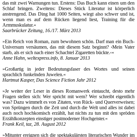
das mit zwei Warnungen tun. Erstens: Das Buch kann einen um den
Schlaf bringen. Zweitens: Dieses Stück Literatur ist körperlich
anstrengend. Das Ding hat 1000 Seiten, wiegt also schwer und ist,
wenn man es auf dem Rücken liegend liest, Training für die
Armmuskulatur.«
Saarbrücker Zeitung, 16./17. März 2013
»Ein Reich von Roman, zum bewohnen schön. Darf man ein Buch-
Universum versäumen, das mit diesem Satz beginnt? ›Mein Vater
starb, als er sich nach einer Schachtel Zigaretten bückte.‹«
Anne Hahn, weltexpress.info, 8. Januar 2013
»Großartig in jeder Bedeutungsfaser des Wortes und seinen
sprachlich funkelnden Juwelen.«
Hartmut Kasper, Das Science Fiction Jahr 2012
»Je weiter der Leser in dieses Romanwerk eintaucht, desto mehr
Fragen stellen sich: Wer spricht mit wem? Wer schreibt eigentlich
was? Dazu wimmelt es von Zitaten, von Rück- und Querverweisen;
von Sprüngen durch die Zeit und durch die Welt und alles ist dabei
auch noch hochkomisch erzählt, hat nichts zu tun mit den spröden
Erzählkonzepten einstiger postmoderner Hochgeister.«
Frank Keil, taz, 28. August 2012
»Mitunter ereignen sich die spektakulärsten literarischen Wunder im