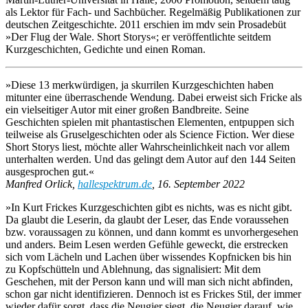
als Lektor für Fach- und Sachbücher. Regelmäßig Publikationen zur
deutschen Zeitgeschichte. 2011 erschien im mdv sein Prosadebüt
»Der Flug der Wale. Short Storys«; er veröffentlichte seitdem
Kurzgeschichten, Gedichte und einen Roman.
»Diese 13 merkwürdigen, ja skurrilen Kurzgeschichten haben
mitunter eine überraschende Wendung. Dabei erweist sich Fricke als
ein vielseitiger Autor mit einer großen Bandbreite. Seine
Geschichten spielen mit phantastischen Elementen, entpuppen sich
teilweise als Gruselgeschichten oder als Science Fiction. Wer diese
Short Storys liest, möchte aller Wahrscheinlichkeit nach vor allem
unterhalten werden. Und das gelingt dem Autor auf den 144 Seiten
ausgesprochen gut.«
Manfred Orlick,
hallespektrum.de
, 16. September 2022
»In Kurt Frickes Kurzgeschichten gibt es nichts, was es nicht gibt.
Da glaubt die Leserin, da glaubt der Leser, das Ende voraussehen
bzw. voraussagen zu können, und dann kommt es unvorhergesehen
und anders. Beim Lesen werden Gefühle geweckt, die erstrecken
sich vom Lächeln und Lachen über wissendes Kopfnicken bis hin
zu Kopfschütteln und Ablehnung, das signalisiert: Mit dem
Geschehen, mit der Person kann und will man sich nicht abfinden,
schon gar nicht identifizieren. Dennoch ist es Frickes Stil, der immer
wieder dafür sorgt, dass die Neugier siegt, die Neugier darauf, wie