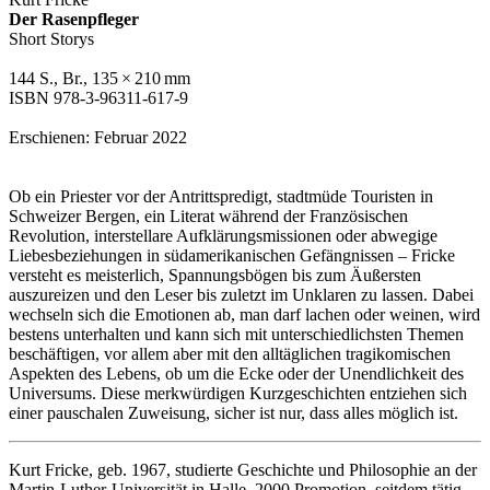
Der Rasenpfleger
Short Storys
144 S., Br., 135 × 210 mm
ISBN 978-3-96311-617-9
Erschienen: Februar 2022
Ob ein Priester vor der Antrittspredigt, stadtmüde Touristen in
Schweizer Bergen, ein Literat während der Französischen
Revolution, interstellare Aufklärungsmissionen oder abwegige
Liebesbeziehungen in südamerikanischen Gefängnissen – Fricke
versteht es meisterlich, Spannungsbögen bis zum Äußersten
auszureizen und den Leser bis zuletzt im Unklaren zu lassen. Dabei
wechseln sich die Emotionen ab, man darf lachen oder weinen, wird
bestens unterhalten und kann sich mit unterschiedlichsten Themen
beschäftigen, vor allem aber mit den alltäglichen tragikomischen
Aspekten des Lebens, ob um die Ecke oder der Unendlichkeit des
Universums. Diese merkwürdigen Kurzgeschichten entziehen sich
einer pauschalen Zuweisung, sicher ist nur, dass alles möglich ist.
Kurt Fricke, geb. 1967, studierte Geschichte und Philosophie an der
Martin-Luther-Universität in Halle, 2000 Promotion, seitdem tätig