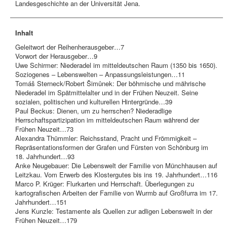
Landesgeschichte an der Universität Jena.
Inhalt
Geleitwort der Reihenherausgeber…7
Vorwort der Herausgeber…9
Uwe Schirmer: Niederadel im mitteldeutschen Raum (1350 bis 1650).
Soziogenes – Lebenswelten – Anpassungsleistungen…11
Tomá
š Sterneck/Robert Šimůnek:
Der böhmische und mährische
Niederadel im Spätmittelalter und in der Frühen Neuzeit. Seine
sozialen, politischen und kulturellen Hintergründe…39
Paul Beckus: Dienen, um zu herrschen? Niederadlige
Herrschaftspartizipation im mitteldeutschen Raum während der
Frühen Neuzeit…73
Alexandra Thümmler: Reichsstand, Pracht und Frömmigkeit –
Repräsentationsformen der Grafen und Fürsten von Schönburg im
18. Jahrhundert…93
Anke Neugebauer: Die Lebenswelt der Familie von Münchhausen auf
Leitzkau. Vom Erwerb des Klostergutes bis ins 19. Jahrhundert…116
Marco P. Krüger: Flurkarten und Herrschaft. Überlegungen zu
kartografischen Arbeiten der Familie von Wurmb auf Großfurra im 17.
Jahrhundert…151
Jens Kunzle: Testamente als Quellen zur adligen Lebenswelt in der
Frühen Neuzeit…179