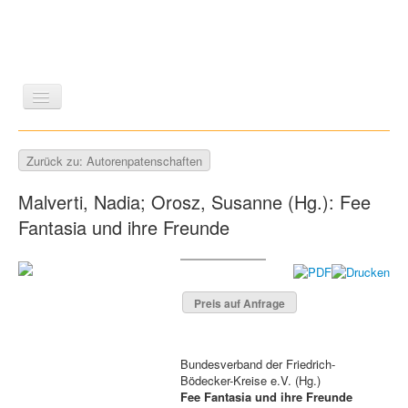
LITERATUR
REISEN
BILDBAND
KUNST
Zurück zu: Autorenpatenschaften
GESCHICHTE
WISSENSCHAFT
REIHEN
Malverti, Nadia; Orosz, Susanne (Hg.): Fee
ZEITSCHRIFTEN/VERZEICHNISSE
Fantasia und ihre Freunde
Preis auf Anfrage
Bundesverband der Friedrich-
Bödecker-Kreise e.V. (Hg.)
Fee Fantasia und ihre Freunde