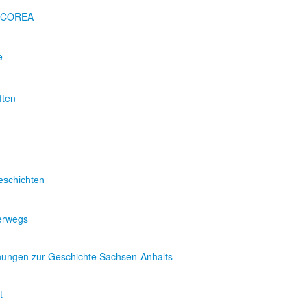
EUCOREA
e
ften
eschichten
terwegs
hungen zur Geschichte Sachsen-Anhalts
t