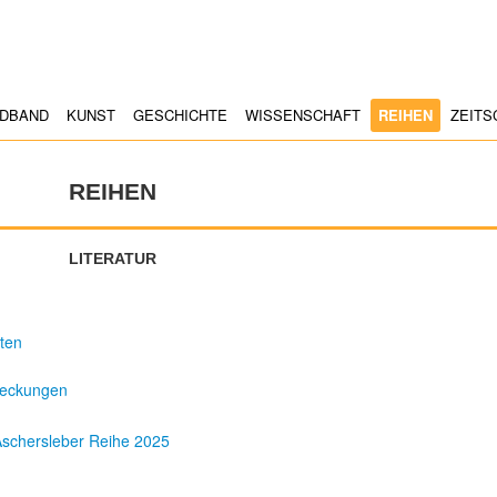
LDBAND
KUNST
GESCHICHTE
WISSENSCHAFT
REIHEN
ZEITS
REIHEN
LITERATUR
ten
tdeckungen
Aschersleber Reihe 2025