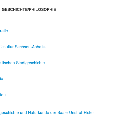
GESCHICHTE/PHILOSOPHIE
ratie
riekultur Sachsen-Anhalts
llischen Stadtgeschichte
ie
ften
rgeschichte und Naturkunde der Saale-Unstrut-Elster-