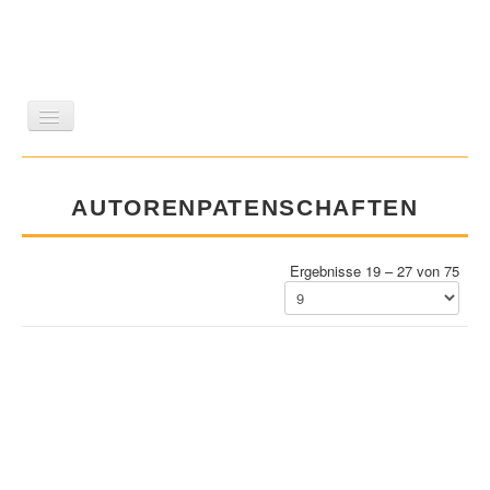
LITERATUR
REISEN
BILDBAND
KUNST
AUTORENPATENSCHAFTEN
GESCHICHTE
WISSENSCHAFT
REIHEN
ZEITSCHRIFTEN/VERZEICHNISSE
Ergebnisse 19 – 27 von 75