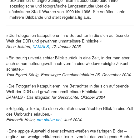
Bekanntheit erlangte Schlegelmilch insbesondere durch ihre
soziologische und fotografische Langzeitstudie über die
sächsische Stadt Wurzen von 1990 bis 1996. Sie veröffentlichte
mehrere Bildbände und stellt regelmäßig aus.
»Die Fotografien katapultieren ihre Betrachter in die sich auflösende
Welt der DDR und gewähren unmittelbare Einblicke.«
Anna Joisten,
DAMALS
, 17. Januar 2025
»Ein traurig unverfälschter Blick zurück in eine Zeit, in der man aber
auch schon hoffnungsvoll nach vorn in eine wiedervereinigte Zukunft
schaute.«
York-Egbert König, Eschweger Geschichtsblätter 35, Dezember 2024
»Die Fotografien katapultieren ihre Betrachter in die sich auflösende
Welt der DDR und gewähren unmittelbare Einblicke.«
DAMALS - Das Magazin für Geschichte, Oktober 2024
»Beigefügte Texte, die einen ziemlich unverfälschten Blick in eine Zeit
des Umbruchs erlauben.«
Elisabeth Heller,
cre-aktive.net
, Juni 2024
»Eine üppige Auswahl dieser schwarz-weißen wie farbigen Bilder –
ergänzt um wenige erläuternde Texte - vereint das vorliegende Buch.«