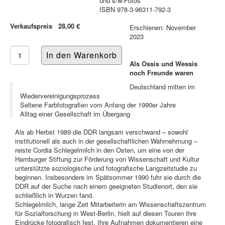
und s/w-Fotos
ISBN 978-3-96311-792-3
Verkaufspreis
28,00 €
Erschienen: November
2023
Als Ossis und Wessis
noch Freunde waren
Deutschland mitten im
Wiedervereinigungsprozess
Seltene Farbfotografien vom Anfang der 1990er Jahre
Alltag einer Gesellschaft im Übergang
Als ab Herbst 1989 die DDR langsam verschwand – sowohl
institutionell als auch in der gesellschaftlichen Wahrnehmung –
reiste Cordia Schlegelmilch in den Osten, um eine von der
Hamburger Stiftung zur Förderung von Wissenschaft und Kultur
unterstützte soziologische und fotografische Langzeitstudie zu
beginnen. Insbesondere im Spätsommer 1990 fuhr sie durch die
DDR auf der Suche nach einem geeigneten Studienort, den sie
schließlich in Wurzen fand.
Schlegelmilch, lange Zeit Mitarbeiterin am Wissenschaftszentrum
für Sozialforschung in West-Berlin, hielt auf diesen Touren ihre
Eindrücke fotografisch fest. Ihre Aufnahmen dokumentieren eine