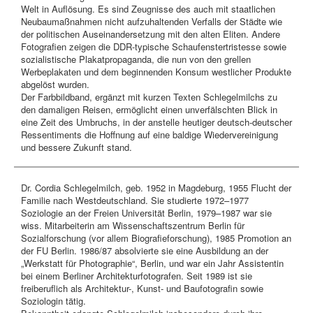
Welt in Auflösung. Es sind Zeugnisse des auch mit staatlichen
Neubaumaßnahmen nicht aufzuhaltenden Verfalls der Städte wie
der politischen Auseinandersetzung mit den alten Eliten. Andere
Fotografien zeigen die DDR-typische Schaufenstertristesse sowie
sozialistische Plakatpropaganda, die nun von den grellen
Werbeplakaten und dem beginnenden Konsum westlicher Produkte
abgelöst wurden.
Der Farbbildband, ergänzt mit kurzen Texten Schlegelmilchs zu
den damaligen Reisen, ermöglicht einen unverfälschten Blick in
eine Zeit des Umbruchs, in der anstelle heutiger deutsch-deutscher
Ressentiments die Hoffnung auf eine baldige Wiedervereinigung
und bessere Zukunft stand.
Dr. Cordia Schlegelmilch, geb. 1952 in Magdeburg, 1955 Flucht der
Familie nach Westdeutschland. Sie studierte 1972–1977
Soziologie an der Freien Universität Berlin, 1979–1987 war sie
wiss. Mitarbeiterin am Wissenschaftszentrum Berlin für
Sozialforschung (vor allem Biografieforschung), 1985 Promotion an
der FU Berlin. 1986/87 absolvierte sie eine Ausbildung an der
„Werkstatt für Photographie“, Berlin, und war ein Jahr Assistentin
bei einem Berliner Architekturfotografen. Seit 1989 ist sie
freiberuflich als Architektur-, Kunst- und Baufotografin sowie
Soziologin tätig.