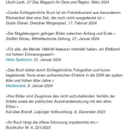
Uschi Lenk, 07 Das Magazin für Gera und Region, März 2024
»Cordia Schlegelmilchs Buch ist ein Fotodokument aus besonderem
Blickwinkel über eine Zeit, die noch nicht ausgedeutet ist.«
Guido Glaner, Dresdner Morgenpost, 17. Februar 2024
»Der Magdeburgerin gelingen Bilder zwischen Anfang und Ende.«
Steffen Könau, Mitteldeutsche Zeitung, 27. Januar 2024
»Für alle, die Wende 1989/90 bewusst miterlebt haben, ein Bildband
mit hohem Erinnerungswert!«
Halle Spektrum
, 21. Januar 2024
»Das Buch bietet durch Schlegelmilchs Fotografien und kurze
begleitende Texte einen authentischen Einblick in die DDR der späten
80er und frühen 90er Jahre.«
Mediennerd
, 9. Januar 2024
»Ihre Bilder sind Zeugnisse des nicht aufzuhaltenden Verfalls der
Städte sowie der politischen Auseinandersetzung mit den alten
Eliten.«
Kai-Uwe Brandt, Leipziger Volkszeitung, 8. Dezember 2023
»Ihr Buch fängt die offene Stimmung unprätentiös ein.«
Buchkultur Nr. 6, 221/2023