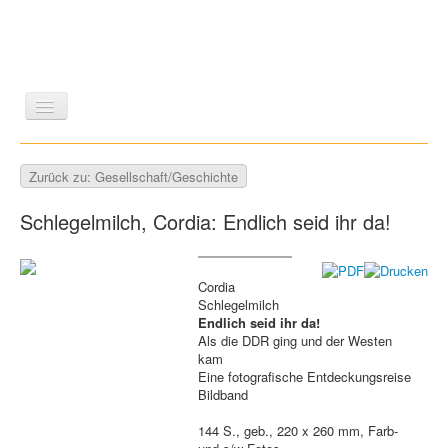
LITERATUR
REISEN
BILDBAND
KUNST
Zurück zu: Gesellschaft/Geschichte
GESCHICHTE
WISSENSCHAFT
REIHEN
Schlegelmilch, Cordia: Endlich seid ihr da!
ZEITSCHRIFTEN/VERZEICHNISSE
Cordia
Schlegelmilch
Endlich seid ihr da!
Als die DDR ging und der Westen
kam
Eine fotografische Entdeckungsreise
Bildband
144 S., geb., 220 x 260 mm, Farb-