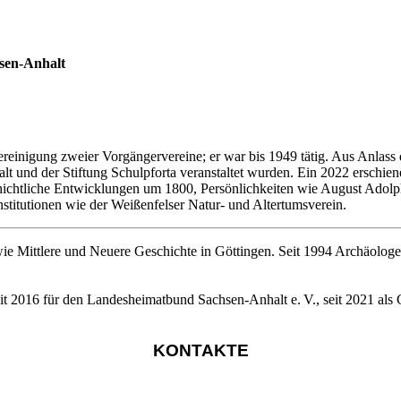
hsen-Anhalt
ereinigung zweier Vorgängervereine; er war bis 1949 tätig. Aus Anlass
nd der Stiftung Schulpforta veranstaltet wurden. Ein 2022 erschienen
schichtliche Entwicklungen um 1800, Persönlichkeiten wie August Ado
stitutionen wie der Weißenfelser Natur- und Altertumsverein.
sowie Mittlere und Neuere Geschichte in Göttingen. Seit 1994 Archäolo
seit 2016 für den Landesheimatbund Sachsen-Anhalt e. V., seit 2021 als 
KONTAKTE