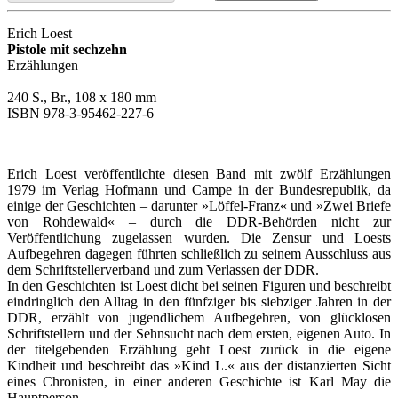
Erich Loest
Pistole mit sechzehn
Erzählungen
240 S., Br., 108 x 180 mm
ISBN 978-3-95462-227-6
Erich Loest veröffentlichte diesen Band mit zwölf Erzählungen
1979 im Verlag Hofmann und Campe in der Bundesrepublik, da
einige der Geschichten – darunter »Löffel-Franz« und »Zwei Briefe
von Rohdewald« – durch die DDR-Behörden nicht zur
Veröffentlichung zugelassen wurden. Die Zensur und Loests
Aufbegehren dagegen führten schließlich zu seinem Ausschluss aus
dem Schriftstellerverband und zum Verlassen der DDR.
In den Geschichten ist Loest dicht bei seinen Figuren und beschreibt
eindringlich den Alltag in den fünfziger bis siebziger Jahren in der
DDR, erzählt von jugendlichem Aufbegehren, von glücklosen
Schriftstellern und der Sehnsucht nach dem ersten, eigenen Auto. In
der titelgebenden Erzählung geht Loest zurück in die eigene
Kindheit und beschreibt das »Kind L.« aus der distanzierten Sicht
eines Chronisten, in einer anderen Geschichte ist Karl May die
Hauptperson.