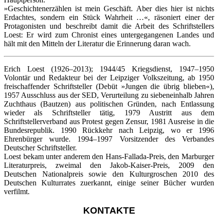
»Geschichtenerzählen ist mein Geschäft. Aber dies hier ist nichts
Erdachtes, sondern ein Stück Wahrheit …«, räsoniert einer der
Protagonisten und beschreibt damit die Arbeit des Schriftstellers
Loest: Er wird zum Chronist eines untergegangenen Landes und
hält mit den Mitteln der Literatur die Erinnerung daran wach.
Erich Loest (1926–2013); 1944/45 Kriegsdienst, 1947–1950
Volontär und Redakteur bei der Leipziger Volkszeitung, ab 1950
freischaffender Schriftsteller (Debüt »Jungen die übrig blieben«),
1957 Ausschluss aus der SED, Verurteilung zu siebeneinhalb Jahren
Zuchthaus (Bautzen) aus politischen Gründen, nach Entlassung
wieder als Schriftsteller tätig, 1979 Austritt aus dem
Schriftstellerverband aus Protest gegen Zensur, 1981 Ausreise in die
Bundesrepublik. 1990 Rückkehr nach Leipzig, wo er 1996
Ehrenbürger wurde. 1994–1997 Vorsitzender des Verbandes
Deutscher Schriftsteller.
Loest bekam unter anderem den Hans-Fallada-Preis, den Marburger
Literaturpreis, zweimal den Jakob-Kaiser-Preis, 2009 den
Deutschen Nationalpreis sowie den Kulturgroschen 2010 des
Deutschen Kulturrates zuerkannt, einige seiner Bücher wurden
verfilmt.
KONTAKTE