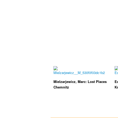
Mielzarjewicz, Marc: Lost Places
Ec
Chemnitz
K