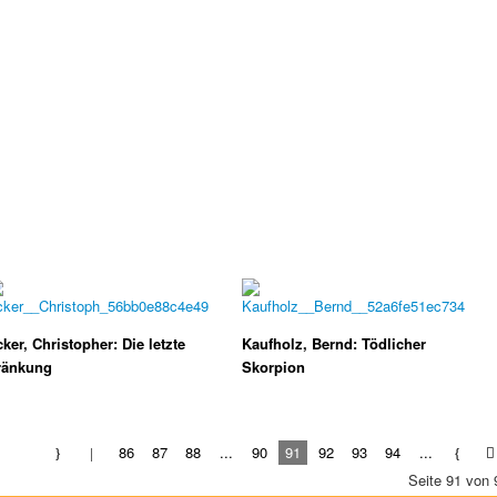
ker, Christopher: Die letzte
Kaufholz, Bernd: Tödlicher
ränkung
Skorpion
86
87
88
...
90
91
92
93
94
...
Seite 91 von 