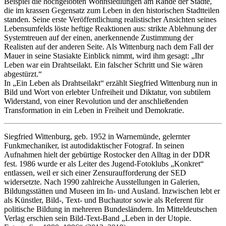
Beispiel die hochgelobten Wohnsiedlungen am Rande der Städte,
die im krassen Gegensatz zum Leben in den historischen Stadtteilen
standen. Seine erste Veröffentlichung realistischer Ansichten seines
Lebensumfelds löste heftige Reaktionen aus: strikte Ablehnung der
Systemtreuen auf der einen, anerkennende Zustimmung der
Realisten auf der anderen Seite. Als Wittenburg nach dem Fall der
Mauer in seine Stasiakte Einblick nimmt, wird ihm gesagt: „Ihr
Leben war ein Drahtseilakt. Ein falscher Schritt und Sie wären
abgestürzt.“
In „Ein Leben als Drahtseilakt“ erzählt Siegfried Wittenburg nun in
Bild und Wort von erlebter Unfreiheit und Diktatur, von subtilem
Widerstand, von einer Revolution und der anschließenden
Transformation in ein Leben in Freiheit und Demokratie.
Siegfried Wittenburg
, geb. 1952 in Warnemünde, gelernter
Funkmechaniker, ist autodidaktischer Fotograf. In seinen
Aufnahmen hielt der gebürtige Rostocker den Alltag in der DDR
fest. 1986 wurde er als Leiter des Jugend-Fotoklubs „Konkret“
entlassen, weil er sich einer Zensuraufforderung der SED
widersetzte. Nach 1990 zahlreiche Ausstellungen in Galerien,
Bildungsstätten und Museen im In- und Ausland. Inzwischen lebt er
als Künstler, Bild-, Text- und Buchautor sowie als Referent für
politische Bildung in mehreren Bundesländern. Im Mitteldeutschen
Verlag erschien sein Bild-Text-Band „Leben in der Utopie.