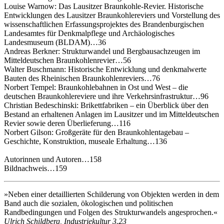
Louise Warnow: Das Lausitzer Braunkohle-Revier. Historische
Entwicklungen des Lausitzer Braunkohlereviers und Vorstellung des
wissenschaftlichen Erfassungsprojektes des Brandenburgischen
Landesamtes für Denkmalpflege und Archäologisches
Landesmuseum (BLDAM)…36
Andreas Berkner: Strukturwandel und Bergbausachzeugen im
Mitteldeutschen Braunkohlenrevier…56
Walter Buschmann: Historische Entwicklung und denkmalwerte
Bauten des Rheinischen Braunkohlenreviers…76
Norbert Tempel: Braunkohlebahnen in Ost und West – die
deutschen Braunkohlereviere und ihre Verkehrsinfrastruktur…96
Christian Bedeschinski: Brikettfabriken – ein Überblick über den
Bestand an erhaltenen Anlagen im Lausitzer und im Mitteldeutschen
Revier sowie deren Überlieferung…116
Norbert Gilson: Großgeräte für den Braunkohlentagebau –
Geschichte, Konstruktion, museale Erhaltung…136
Autorinnen und Autoren…158
Bildnachweis…159
»Neben einer detaillierten Schilderung von Objekten werden in dem
Band auch die sozialen, ökologischen und politischen
Randbedingungen und Folgen des Strukturwandels angesprochen.«
Ulrich Schildberg, Industriekultur 3.23