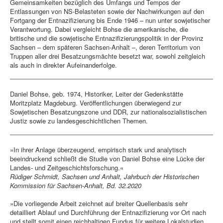
Gemeinsamkeiten bezüglich des Umfangs und Tempos der
Entlassungen von NS-Belasteten sowie der Nachwirkungen auf den
Fortgang der Entnazifizierung bis Ende 1946 – nun unter sowjetischer
Verantwortung. Dabei vergleicht Bohse die amerikanische, die
britische und die sowjetische Entnazifizierungspolitik in der Provinz
Sachsen – dem späteren Sachsen-Anhalt –, deren Territorium von
Truppen aller drei Besatzungsmächte besetzt war, sowohl zeitgleich
als auch in direkter Aufeinanderfolge.
Daniel Bohse, geb. 1974, Historiker, Leiter der Gedenkstätte
Moritzplatz Magdeburg. Veröffentlichungen überwiegend zur
Sowjetischen Besatzungszone und DDR, zur nationalsozialistischen
Justiz sowie zu landesgeschichtlichen Themen.
»In ihrer Anlage überzeugend, empirisch stark und analytisch
beeindruckend schließt die Studie von Daniel Bohse eine Lücke der
Landes- und Zeitgeschichtsforschung.«
Rüdiger Schmidt, Sachsen und Anhalt, Jahrbuch der Historischen
Kommission für Sachsen-Anhalt, Bd. 32.2020
»Die vorliegende Arbeit zeichnet auf breiter Quellenbasis sehr
detailliert Ablauf und Durchführung der Entnazifizierung vor Ort nach
und stellt somit einen reichhaltigen Fundus für weitere Lokalstudien