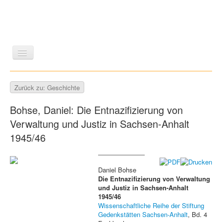
LITERATUR
REISEN
BILDBAND
KUNST
Zurück zu: Geschichte
GESCHICHTE
WISSENSCHAFT
REIHEN
Bohse, Daniel: Die Entnazifizierung von
ZEITSCHRIFTEN/VERZEICHNISSE
Verwaltung und Justiz in Sachsen-Anhalt
1945/46
Daniel Bohse
Die Entnazifizierung von Verwaltung
und Justiz in Sachsen-Anhalt
1945/46
Wissenschaftliche Reihe der Stiftung
Gedenkstätten Sachsen-Anhalt
, Bd. 4