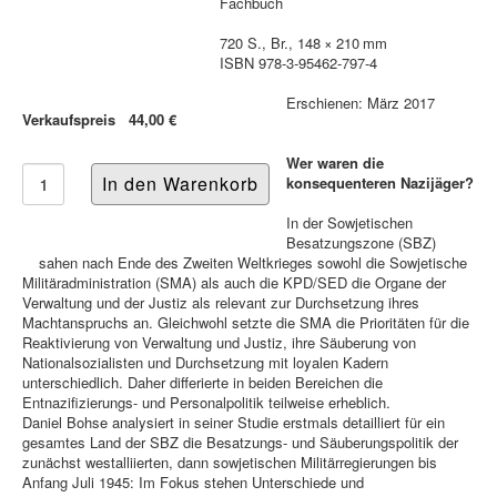
Fachbuch
720 S., Br., 148 × 210 mm
ISBN 978-3-95462-797-4
Erschienen: März 2017
Verkaufspreis
44,00 €
Wer waren die
konsequenteren Nazijäger?
In der Sowjetischen
Besatzungszone (SBZ)
sahen nach Ende des Zweiten Weltkrieges sowohl die Sowjetische
Militäradministration (SMA) als auch die KPD/SED die Organe der
Verwaltung und der Justiz als relevant zur Durchsetzung ihres
Machtanspruchs an. Gleichwohl setzte die SMA die Prioritäten für die
Reaktivierung von Verwaltung und Justiz, ihre Säuberung von
Nationalsozialisten und Durchsetzung mit loyalen Kadern
unterschiedlich. Daher differierte in beiden Bereichen die
Entnazifizierungs- und Personalpolitik teilweise erheblich.
Daniel Bohse analysiert in seiner Studie erstmals detailliert für ein
gesamtes Land der SBZ die Besatzungs- und Säuberungspolitik der
zunächst westalliierten, dann sowjetischen Militärregierungen bis
Anfang Juli 1945: Im Fokus stehen Unterschiede und