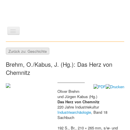
LITERATUR
REISEN
BILDBAND
KUNST
Zurück zu: Geschichte
GESCHICHTE
WISSENSCHAFT
REIHEN
Brehm, O./Kabus, J. (Hg.): Das Herz von
ZEITSCHRIFTEN/VERZEICHNISSE
Chemnitz
Oliver Brehm
und Jürgen Kabus (Hg.)
Das Herz von Chemnitz
220 Jahre Industriekultur
Industriearchäologie
, Band 18
Sachbuch
192 S., Br., 210 × 265 mm, s/w- und