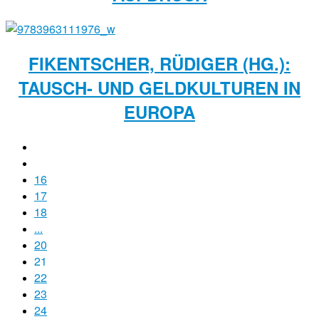
FIKENTSCHER, RÜDIGER (HG.):
TAUSCH- UND GELDKULTUREN IN
EUROPA
16
17
18
...
20
21
22
23
24