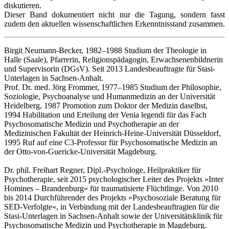
diskutieren.
Dieser Band dokumentiert nicht nur die Tagung, sondern fasst
zudem den aktuellen wissenschaftlichen Erkenntnisstand zusammen.
Birgit Neumann-Becker, 1982–1988 Studium der Theologie in
Halle (Saale), Pfarrerin, Religionspädagogin, Erwachsenenbildnerin
und Supervisorin (DGsV). Seit 2013 Landesbeauftragte für Stasi-
Unterlagen in Sachsen-Anhalt.
Prof. Dr. med. Jörg Frommer, 1977–1985 Studium der Philosophie,
Soziologie, Psychoanalyse und Humanmedizin an der Universität
Heidelberg, 1987 Promotion zum Doktor der Medizin daselbst,
1994 Habilitation und Erteilung der Venia legendi für das Fach
Psychosomatische Medizin und Psychotherapie an der
Medizinischen Fakultät der Heinrich-Heine-Universität Düsseldorf,
1995 Ruf auf eine C3-Professur für Psychosomatische Medizin an
der Otto-von-Guericke-Universität Magdeburg.
Dr. phil. Freihart Regner, Dipl.-Psychologe, Heilpraktiker für
Psychotherapie, seit 2015 psychologischer Leiter des Projekts »Inter
Homines – Brandenburg« für traumatisierte Flüchtlinge. Von 2010
bis 2014 Durchführender des Projekts »Psychosoziale Beratung für
SED-Verfolgte«, in Verbindung mit der Landesbeauftragten für die
Stasi-Unterlagen in Sachsen-Anhalt sowie der Universitätsklinik für
Psychosomatische Medizin und Psychotherapie in Magdeburg.