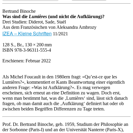
Bertrand Binoche
Was sind die
Lumières
(und nicht die Aufklärung)?
Drei Studien: Diderot, Sade, Staël
Aus dem Französischen von Aleksandra Ambrozy
IZEA – Kleine Schriften
11/2021
128 S., Br., 130 × 200 mm
ISBN 978-3-96311-555-4
Erschienen: Februar 2022
Als Michel Foucault in den 1980ern fragt: »Qu’est-ce que les
Lumières?«, kommentiert er Kants Beantwortung einer eigentlich
anderen Frage: »Was ist Aufklärung?«. Es mag verwegen
erscheinen, sich erneut an eine Definition zu wagen. Doch erst,
wenn man bestimmt hat, was die ‚Lumières‘ sind, lässt sich danach
fragen, ob man damit auch die ‚Aufklärung‘ definiert hat oder ob
zwischen beiden Begriffen Differenzen zu Tage treten.
Prof. Dr. Bertrand Binoche, geb. 1959, Studium der Philosophie an
der Sorbonne (Paris-I) und an der Universität Nanterre (Paris-X),