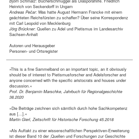
Bjorn Schmalz
: Bücherschmuggel als Diasporahilfe. Friedrich
Heinrich von Seckendorff in Ungarn
Andreas Pečar
: Was hatte August Hermann Francke mit einem
geächteten Reichsfürsten zu schaffen? Über seine Korrespondenz
mit Carl Leopold von Mecklenburg
Jörg Brückner
: Quellen zu Adel und Pietismus im Landesarchiv
Sachsen-Anhalt
Autoren und Herausgeber
Personen- und Ortsregister
»This is a fine Sammelband on an important topic, an it obviously
should be of interest to Pietismusforscher and Adelsforscher and
anyone concerned with the specific aristocrats and houses under
discussion.«
Prof. Dr. Benjamin Marschke, Jahrbuch für Regionalgeschichte
38.2020
»Die Beiträge zeichnen sich sämtlich durch hohe Sachkompetenz
aus […].«
Martin Gierl, Zeitschrift für Historische Forschung 45.2018
»Als Auftakt zu einer wissenschaftlichen Perspektiven-Erweiterung
ist dieser Band 10 der ‚Quellen und Forschungen zur Geschichte