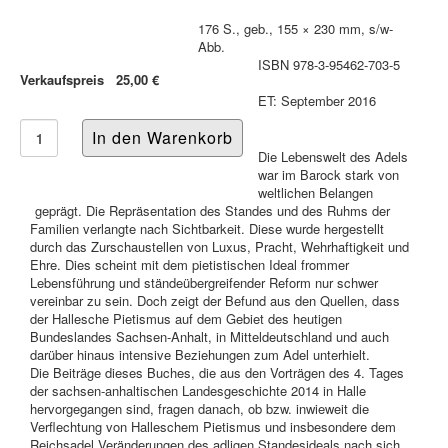
176 S., geb., 155 × 230 mm, s/w-
Abb.
ISBN 978-3-95462-703-5
Verkaufspreis
25,00 €
ET: September 2016
Die Lebenswelt des Adels
war im Barock stark von
weltlichen Belangen
geprägt. Die Repräsentation des Standes und des Ruhms der
Familien verlangte nach Sichtbarkeit. Diese wurde hergestellt
durch das Zurschaustellen von Luxus, Pracht, Wehrhaftigkeit und
Ehre. Dies scheint mit dem pietistischen Ideal frommer
Lebensführung und ständeübergreifender Reform nur schwer
vereinbar zu sein. Doch zeigt der Befund aus den Quellen, dass
der Hallesche Pietismus auf dem Gebiet des heutigen
Bundeslandes Sachsen-Anhalt, in Mitteldeutschland und auch
darüber hinaus intensive Beziehungen zum Adel unterhielt.
Die Beiträge dieses Buches, die aus den Vorträgen des 4. Tages
der sachsen-anhaltischen Landesgeschichte 2014 in Halle
hervorgegangen sind, fragen danach, ob bzw. inwieweit die
Verflechtung von Halleschem Pietismus und insbesondere dem
Reichsadel Veränderungen des adligen Standesideals nach sich