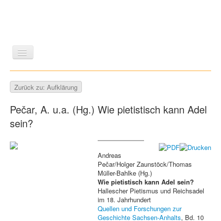
LITERATUR
REISEN
BILDBAND
KUNST
Zurück zu: Aufklärung
GESCHICHTE
WISSENSCHAFT
REIHEN
Pečar, A. u.a. (Hg.) Wie pietistisch kann Adel
ZEITSCHRIFTEN/VERZEICHNISSE
sein?
Andreas
Pečar/Holger Zaunstöck/Thomas
Müller-Bahlke (Hg.)
Wie pietistisch kann Adel sein?
Hallescher Pietismus und Reichsadel
im 18. Jahrhundert
Quellen und Forschungen zur
Geschichte Sachsen-Anhalts
, Bd. 10