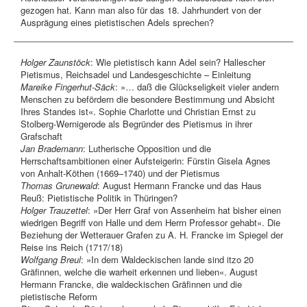
gezogen hat. Kann man also für das 18. Jahrhundert von der
Ausprägung eines pietistischen Adels sprechen?
Holger Zaunstöck
: Wie pietistisch kann Adel sein? Hallescher
Pietismus, Reichsadel und Landesgeschichte – Einleitung
Mareike Fingerhut-Säck
: »… daß die Glückseligkeit vieler andern
Menschen zu befördern die besondere Bestimmung und Absicht
Ihres Standes ist«. Sophie Charlotte und Christian Ernst zu
Stolberg-Wernigerode als Begründer des Pietismus in ihrer
Grafschaft
Jan Brademann
: Lutherische Opposition und die
Herrschaftsambitionen einer Aufsteigerin: Fürstin Gisela Agnes
von Anhalt-Köthen (1669–1740) und der Pietismus
T
homas Grunewald
: August Hermann Francke und das Haus
Reuß: Pietistische Politik in Thüringen?
Holger Trauzettel
: »Der Herr Graf von Assenheim hat bisher einen
wiedrigen Begriff von Halle und dem Herrn Professor gehabt«. Die
Beziehung der Wetterauer Grafen zu A. H. Francke im Spiegel der
Reise ins Reich (1717/18)
Wolfgang Breul
: »In dem Waldeckischen lande sind itzo 20
Gräfinnen, welche die warheit erkennen und lieben«. August
Hermann Francke, die waldeckischen Gräfinnen und die
pietistische Reform