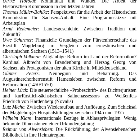
Ulrike Höroldt
: Kontinuität und Wandel. Die Arbeit der
Historischen Kommission in den letzten Jahren
Thomas Müller-Bahlke
: Perspektiven für die Arbeit der Historischen
Kommission für Sachsen-Anhalt. Eine Programmskizze mit
Arbeitsplan
Arnd Reitemeier
: Landesgeschichte. Zwischen Tradition und
Zukunft?
Uwe Schirmer
: Finanzielle Grundlagen der Fürstenherrschaft: das
Erzstift Magdeburg im Vergleich zum ernestinischen und
albertinischen Sachsen (1513–1541)
Christoph Volkmar
: Altgläubige Reform im Land der Reformation?
Kardinal Albrecht von Brandenburg und Herzog Georg von
Sachsen als Protagonisten der alten Kirche in Mitteldeutschland
Günter Peters
: Neubeginn und Beharrung. Das
Augustinerchorherrenstift Hamersleben zwischen Reform und
Reformation (1450/1550)
Heiner Lück
: Die steuerrechtliche »Probeschrift« des Dichterjuristen
und kurfürstlich-sächsischen Salinenassessors zu Weißenfels
Friedrich von Hardenberg (Novalis)
Lutz Miehe
: Zwischen Wiederaufbau und Auflösung. Zum Schicksal
der Magdeburger Hospitalstiftungen zwischen 1945 und 1955
Wilhelm Klare
: Internationale Bezüge in Ablassprivilegien. Wenig
bekannte Dimensionen einer Urkundengattung
Reimar von Alvensleben
: Die Rückführung der Alvenslebenschen
Bibliothek in ihre Heimatregion