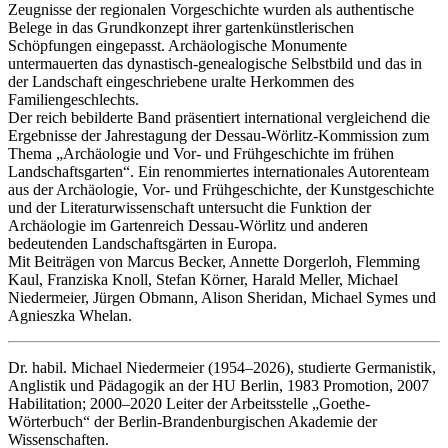
Zeugnisse der regionalen Vorgeschichte wurden als authentische
Belege in das Grundkonzept ihrer gartenkünstlerischen
Schöpfungen eingepasst. Archäologische Monumente
untermauerten das dynastisch-genealogische Selbstbild und das in
der Landschaft eingeschriebene uralte Herkommen des
Familiengeschlechts.
Der reich bebilderte Band präsentiert international vergleichend die
Ergebnisse der Jahrestagung der Dessau-Wörlitz-Kommission zum
Thema „Archäologie und Vor- und Frühgeschichte im frühen
Landschaftsgarten“. Ein renommiertes internationales Autorenteam
aus der Archäologie, Vor- und Frühgeschichte, der Kunstgeschichte
und der Literaturwissenschaft untersucht die Funktion der
Archäologie im Gartenreich Dessau-Wörlitz und anderen
bedeutenden Landschaftsgärten in Europa.
Mit Beiträgen von Marcus Becker, Annette Dorgerloh, Flemming
Kaul, Franziska Knoll, Stefan Körner, Harald Meller, Michael
Niedermeier, Jürgen Obmann, Alison Sheridan, Michael Symes und
Agnieszka Whelan.
Dr. habil. Michael Niedermeier (1954–2026), studierte Germanistik,
Anglistik und Pädagogik an der HU Berlin, 1983 Promotion, 2007
Habilitation; 2000–2020 Leiter der Arbeitsstelle „Goethe-
Wörterbuch“ der Berlin-Brandenburgischen Akademie der
Wissenschaften.