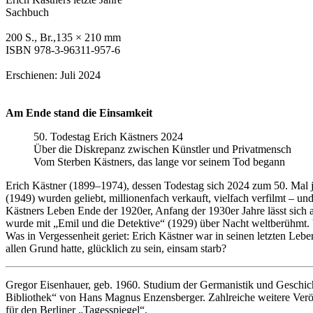
Sachbuch
200 S., Br.,135 × 210 mm
ISBN
978-3-96311-957-6
Erschienen: Juli 2024
Am Ende stand die Einsamkeit
50. Todestag Erich Kästners 2024
Über die Diskrepanz zwischen Künstler und Privatmensch
Vom Sterben Kästners, das lange vor seinem Tod begann
Erich Kästner (1899–1974), dessen Todestag sich 2024 zum 50. Mal j
(1949) wurden geliebt, millionenfach verkauft, vielfach verfilmt – un
Kästners Leben Ende der 1920er, Anfang der 1930er Jahre lässt sich a
wurde mit „Emil und die Detektive“ (1929) über Nacht weltberühmt. U
Was in Vergessenheit geriet: Erich Kästner war in seinen letzten Leben
allen Grund hatte, glücklich zu sein, einsam starb?
Gregor Eisenhauer
, geb. 1960. Studium der Germanistik und Geschich
Bibliothek“ von Hans Magnus Enzensberger. Zahlreiche weitere Veröf
für den Berliner „Tagesspiegel“.