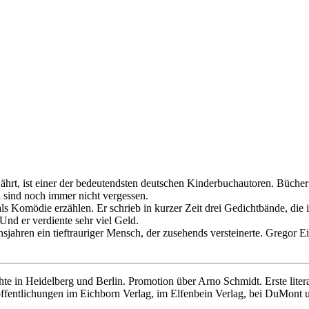
ährt, ist einer der bedeutendsten deutschen Kinderbuchautoren. Büch
d sind noch immer nicht vergessen.
ls Komödie erzählen. Er schrieb in kurzer Zeit drei Gedichtbände, die
nd er verdiente sehr viel Geld.
sjahren ein tieftrauriger Mensch, der zusehends versteinerte. Gregor Ei
te in Heidelberg und Berlin. Promotion über Arno Schmidt. Erste liter
fentlichungen im Eichborn Verlag, im Elfenbein Verlag, bei DuMont un