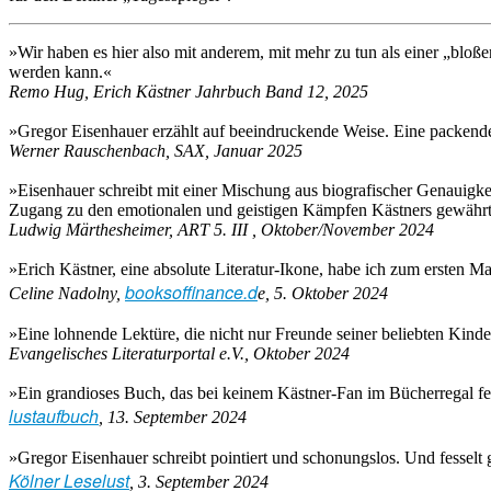
»Wir haben es hier also mit anderem, mit mehr zu tun als einer „bloß
werden kann.«
Remo Hug, Erich Kästner Jahrbuch Band 12, 2025
»Gregor Eisenhauer erzählt auf beeindruckende Weise. Eine packend
Werner Rauschenbach, SAX, Januar 2025
»Eisenhauer schreibt mit einer Mischung aus biografischer Genauigkeit 
Zugang zu den emotionalen und geistigen Kämpfen Kästners gewährt
Ludwig Märthesheimer, ART 5. III , Oktober/November 2024
»Erich Kästner, eine absolute Literatur-Ikone, habe ich zum ersten Ma
booksoffinance.d
Celine Nadolny,
e, 5. Oktober 2024
»Eine lohnende Lektüre, die nicht nur Freunde seiner beliebten Kinder
Evangelisches Literaturportal e.V., Oktober 2024
»Ein grandioses Buch, das bei keinem Kästner-Fan im Bücherregal fe
lustaufbuch
, 13. September 2024
»Gregor Eisenhauer schreibt pointiert und schonungslos. Und fesselt
Kölner Leselust
, 3. September 2024