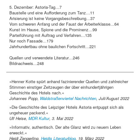
5. Dezember: Astoria-Tag…7
Baustelle und eine Aufforderung zum Tanz…11
Arisierung ist keine Vorgangsbeschreibung…37
Vom schweren Anfang und der Faust der Arbeiterklasse…64
Kunst im Hause, Spione und die Prominenz…99
Parteiführung mit Auftrag und Verfahren…135
Nur noch Fassade…179
Jahrhundertbau ohne baulichen Fortschritt…221
Quellen und verwendete Literatur…246
Bildnachweis…248
»Henner Kotte spürt anhand fazinierender Quellen und zahlreicher
Stimmen einstiger Zeitzeugen der über einhundertjährigen
Geschichte des Hotels nach.«
Johannes Popp,
Waldstraßenviertel Nachrichten
, Juli/August 2022
»Die Geschichte des Leipziger Hotels Astoria entpuppt sich als
ungeheuer packend.«
Ulf Heise,
MDR Kultur
, 3. Mai 2022
»Informativ, authentisch. Der alte Glanz wird zu neuem Leben
erweckt.«
Heidi Zengerling,
Heidis Literaturblog
, 19. März 2022