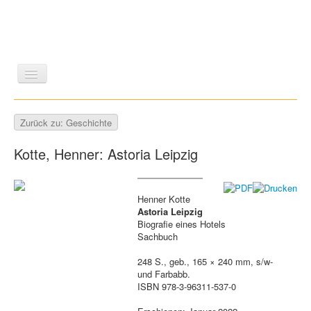
LITERATUR
REISEN
BILDBAND
KUNST
Zurück zu: Geschichte
GESCHICHTE
WISSENSCHAFT
REIHEN
Kotte, Henner: Astoria Leipzig
ZEITSCHRIFTEN/VERZEICHNISSE
Henner Kotte
Astoria Leipzig
Biografie eines Hotels
Sachbuch
248 S., geb., 165 × 240 mm, s/w-
und Farbabb.
ISBN 978-3-96311-537-0