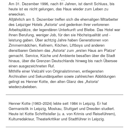
Am 31. Dezember 1996, nach 81 Jahren, ist damit Schluss, bis
heute ist es nicht gelungen, das Haus wieder zum Leben zu
erwecken.
Alljährlich am 5. Dezember treffen sich die ehemaligen Mitarbeiter
des Leipziger Hotels „Astoria“ und gedenken ihrer verlorenen
Arbeitsplätze, der legendären Unterkunft und Bleibe. Das Hotel war
ihnen Berufung, weniger Job, für den sie Höchstqualität und -
leistung gaben. Über achtzig Jahre haben Generationen von
Zimmermädchen, Kellnern, Köchen, Liftboys und anderen
dienstbaren Geistern das „Astoria“ zum „ersten Haus am Platze“
gemacht. Service, Küche und Ambiente besaßen über die Stadt
hinaus, über die Grenzen Deutschlands hinweg bis nach Übersee
einen ausgezeichneten Ruf.
Mithilfe einer Vielzahl von Originalstimmen, entlegensten
Archivalien und Sekundärquellen sowie zahlreichen Abbildungen
gelingt es Henner Kotte, den alten Glanz des „Astoria“
wiederzubeleben.
Henner Kotte (1963–2024) lebte seit 1984 in Leipzig. Er hat
Germanistik in Leipzig, Moskau, Stuttgart und Dresden studiert.
Heute ist Kotte Schriftsteller (u. a. von Krimis und Reiseführern),
Kulturredakteur, Theaterkritiker und Stadtführer in Leipzig.