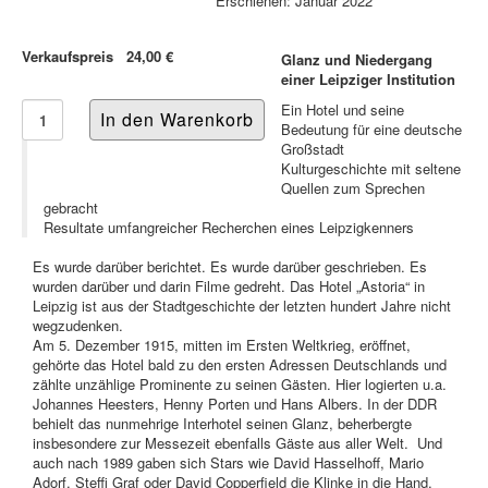
Erschienen: Januar 2022
Verkaufspreis
24,00 €
Glanz und Niedergang
einer Leipziger Institution
Ein Hotel und seine
Bedeutung für eine deutsche
Großstadt
Kulturgeschichte mit seltene
Quellen zum Sprechen
gebracht
Resultate umfangreicher Recherchen eines Leipzigkenners
Es wurde darüber berichtet. Es wurde darüber geschrieben. Es
wurden darüber und darin Filme gedreht. Das Hotel „Astoria“ in
Leipzig ist aus der Stadtgeschichte der letzten hundert Jahre nicht
wegzudenken.
Am 5. Dezember 1915, mitten im Ersten Weltkrieg, eröffnet,
gehörte das Hotel bald zu den ersten Adressen Deutschlands und
zählte unzählige Prominente zu seinen Gästen. Hier logierten u.a.
Johannes Heesters, Henny Porten und Hans Albers. In der DDR
behielt das nunmehrige Interhotel seinen Glanz, beherbergte
insbesondere zur Messezeit ebenfalls Gäste aus aller Welt. Und
auch nach 1989 gaben sich Stars wie David Hasselhoff, Mario
Adorf, Steffi Graf oder David Copperfield die Klinke in die Hand.