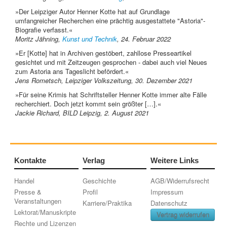
»Der Leipziger Autor Henner Kotte hat auf Grundlage
umfangreicher Recherchen eine prächtig ausgestattete "Astoria"-
Biografie verfasst.«
Moritz Jähning,
Kunst und Technik
, 24. Februar 2022
»Er [Kotte] hat in Archiven gestöbert, zahllose Presseartikel
gesichtet und mit Zeitzeugen gesprochen - dabei auch viel Neues
zum Astoria ans Tageslicht befördert.«
Jens Rometsch, Leipziger Volkszeitung, 30. Dezember 2021
»Für seine Krimis hat Schriftsteller Henner Kotte immer alte Fälle
recherchiert. Doch jetzt kommt sein größter […].«
Jackie Richard, BILD Leipzig, 2. August 2021
Kontakte
Verlag
Weitere Links
Handel
Geschichte
AGB/Widerrufsrecht
Presse &
Profil
Impressum
Veranstaltungen
Karriere/Praktika
Datenschutz
Lektorat/Manuskripte
Vertrag widerrufen
Rechte und Lizenzen