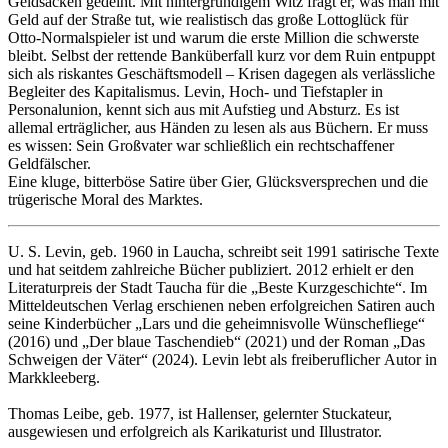
Geldsäcken gedeiht. Mit hintergründigem Witz fragt er, was man mit
Geld auf der Straße tut, wie realistisch das große Lottoglück für
Otto-Normalspieler ist und warum die erste Million die schwerste
bleibt. Selbst der rettende Banküberfall kurz vor dem Ruin entpuppt
sich als riskantes Geschäftsmodell – Krisen dagegen als verlässliche
Begleiter des Kapitalismus. Levin, Hoch- und Tiefstapler in
Personalunion, kennt sich aus mit Aufstieg und Absturz. Es ist
allemal erträglicher, aus Händen zu lesen als aus Büchern. Er muss
es wissen: Sein Großvater war schließlich ein rechtschaffener
Geldfälscher.
Eine kluge, bitterböse Satire über Gier, Glücksversprechen und die
trügerische Moral des Marktes.
U. S. Levin
, geb. 1960 in Laucha, schreibt seit 1991 satirische Texte
und hat seitdem zahlreiche Bücher publiziert. 2012 erhielt er den
Literaturpreis der Stadt Taucha für die „Beste Kurzgeschichte“. Im
Mitteldeutschen Verlag erschienen neben erfolgreichen Satiren auch
seine Kinderbücher „Lars und die geheimnisvolle Wünschefliege“
(2016) und „Der blaue Taschendieb“ (2021) und der Roman „Das
Schweigen der Väter“ (2024). Levin lebt als freiberuflicher Autor in
Markkleeberg.
Thomas Leibe
, geb. 1977, ist Hallenser, gelernter Stuckateur,
ausgewiesen und erfolgreich als Karikaturist und Illustrator.