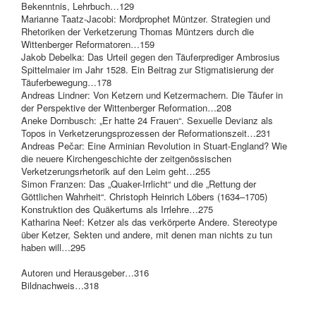
Bekenntnis, Lehrbuch…129
Marianne Taatz-Jacobi: Mordprophet Müntzer. Strategien und
Rhetoriken der Verketzerung Thomas Müntzers durch die
Wittenberger Reformatoren…159
Jakob Debelka: Das Urteil gegen den Täuferprediger Ambrosius
Spittelmaier im Jahr 1528. Ein Beitrag zur Stigmatisierung der
Täuferbewegung…178
Andreas Lindner: Von Ketzern und Ketzermachern. Die Täufer in
der Perspektive der Wittenberger Reformation…208
Aneke Dornbusch: „Er hatte 24 Frauen“. Sexuelle Devianz als
Topos in Verketzerungsprozessen der Reformationszeit…231
Andreas Pečar: Eine Arminian Revolution in Stuart-England? Wie
die neuere Kirchengeschichte der zeitgenössischen
Verketzerungsrhetorik auf den Leim geht…255
Simon Franzen: Das „Quaker-Irrlicht“ und die „Rettung der
Göttlichen Wahrheit“. Christoph Heinrich Löbers (1634–1705)
Konstruktion des Quäkertums als Irrlehre…275
Katharina Neef: Ketzer als das verkörperte Andere. Stereotype
über Ketzer, Sekten und andere, mit denen man nichts zu tun
haben will…295
Autoren und Herausgeber…316
Bildnachweis…318