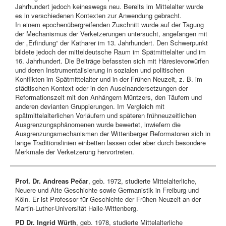
Jahrhundert jedoch keineswegs neu. Bereits im Mittelalter wurde
es in verschiedenen Kontexten zur Anwendung gebracht.
In einem epochenübergreifenden Zuschnitt wurde auf der Tagung
der Mechanismus der Verketzerungen untersucht, angefangen mit
der „Erfindung“ der Katharer im 13. Jahrhundert. Den Schwerpunkt
bildete jedoch der mitteldeutsche Raum im Spätmittelalter und im
16. Jahrhundert. Die Beiträge befassten sich mit Häresievorwürfen
und deren Instrumentalisierung in sozialen und politischen
Konflikten im Spätmittelalter und in der Frühen Neuzeit, z. B. im
städtischen Kontext oder in den Auseinandersetzungen der
Reformationszeit mit den Anhängern Müntzers, den Täufern und
anderen devianten Gruppierungen. Im Vergleich mit
spätmittelalterlichen Vorläufern und späteren frühneuzeitlichen
Ausgrenzungsphänomenen wurde bewertet, inwiefern die
Ausgrenzungsmechanismen der Wittenberger Reformatoren sich in
lange Traditionslinien einbetten lassen oder aber durch besondere
Merkmale der Verketzerung hervortreten.
Prof. Dr. Andreas Pečar
, geb. 1972, studierte Mittelalterliche,
Neuere und Alte Geschichte sowie Germanistik in Freiburg und
Köln. Er ist Professor für Geschichte der Frühen Neuzeit an der
Martin-Luther-Universität Halle-Wittenberg.
PD Dr. Ingrid Würth
, geb. 1978, studierte Mittelalterliche