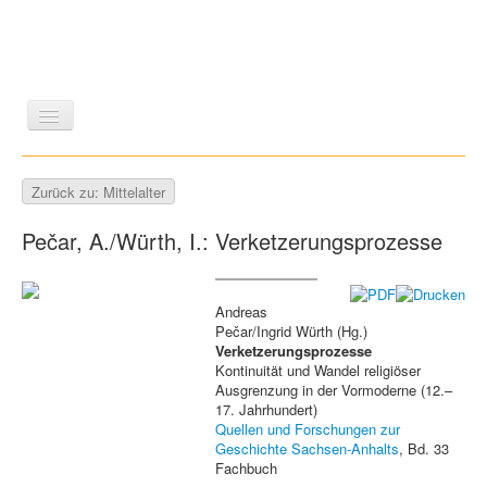
LITERATUR
REISEN
BILDBAND
KUNST
Zurück zu: Mittelalter
GESCHICHTE
WISSENSCHAFT
REIHEN
Pečar, A./Würth, I.: Verketzerungsprozesse
ZEITSCHRIFTEN/VERZEICHNISSE
Andreas
Pečar/Ingrid Würth (Hg.)
Verketzerungsprozesse
Kontinuität und Wandel religiöser
Ausgrenzung in der Vormoderne (12.–
17. Jahrhundert)
Quellen und Forschungen zur
Geschichte Sachsen-Anhalts
, Bd. 33
Fachbuch