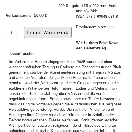
320 S., geb., 155 × 230 mm, Farb-
und s/w-Abb.
Verkaufspreis
50,00 €
ISBN 978-3-68948-031-8
Erschienen: März 2026
Wie Luthers Fake News
den Bauernkrieg
beeinflussten
Im Vorfeld des Bauernkriegsgedenkens 2025 wurde auf einer
wissenschaftlichen Tagung in Stolberg ein Phänomen in den Blick
genommen, das bei der Auseinandersetzung mit Thomas Müntzer
und anderen Vertretern der „radikalen Reformation“ eher selten
beachtet wird: die „Verketzerung“ dieser Gruppierungen durch die
etablierten Wittenberger Reformatoren. Luther und Melanchthon
lenkten die Berichterstattung über Müntzer und die von ihm
angeblich angestifteten Bauern sowie über die Täufer bewusst so,
dass das rigide Vorgehen gegen die Aufständischen aus religiöser
Perspektive gerechtfertigt wurde. Die radikalen Ansichten und
Aussagen ihrer Gegner sind dabei oftmals nur in Schriften der
Reformatoren erhalten. Dieses Verfahren, Konkurrenten jeglicher
Art – politischer, sozialer, religiöser – durch Häresievorwürfe zu
schädigen und in letzter Konsequenz auszuschalten, ist im 16.