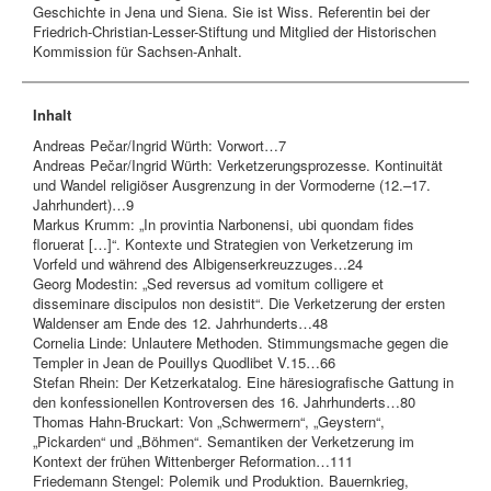
Geschichte in Jena und Siena. Sie ist Wiss. Referentin bei der
Friedrich-Christian-Lesser-Stiftung und Mitglied der Historischen
Kommission für Sachsen-Anhalt.
Inhalt
Andreas Pečar/Ingrid Würth: Vorwort…7
Andreas Pečar/Ingrid Würth: Verketzerungsprozesse. Kontinuität
und Wandel religiöser Ausgrenzung in der Vormoderne (12.–17.
Jahrhundert)…9
Markus Krumm: „In provintia Narbonensi, ubi quondam fides
floruerat […]“. Kontexte und Strategien von Verketzerung im
Vorfeld und während des Albigenserkreuzzuges…24
Georg Modestin: „Sed reversus ad vomitum colligere et
disseminare discipulos non desistit“. Die Verketzerung der ersten
Waldenser am Ende des 12. Jahrhunderts…48
Cornelia Linde: Unlautere Methoden. Stimmungsmache gegen die
Templer in Jean de Pouillys Quodlibet V.15…66
Stefan Rhein: Der Ketzerkatalog. Eine häresiografische Gattung in
den konfessionellen Kontroversen des 16. Jahrhunderts…80
Thomas Hahn-Bruckart: Von „Schwermern“, „Geystern“,
„Pickarden“ und „Böhmen“. Semantiken der Verketzerung im
Kontext der frühen Wittenberger Reformation…111
Friedemann Stengel: Polemik und Produktion. Bauernkrieg,