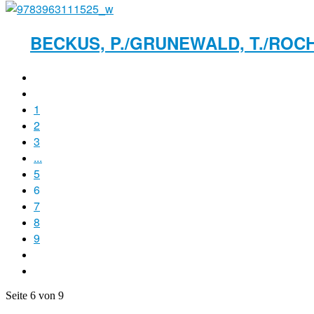
BECKUS, P./GRUNEWALD, T./ROCH
1
2
3
...
5
6
7
8
9
Seite 6 von 9