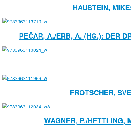
HAUSTEIN, MIK
PEČAR, A./ERB, A. (HG.): DER
FROTSCHER, SVEN
WAGNER, P./HETTLING, 