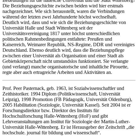
Bedeutungen für die hallesche Universität und die Stadt Wittenberg?
Die Beziehungsgeschichte zwischen beiden wird hier erstmals
nachgezeichnet. Wie sich herausstellt, waren die Verbindungen
während der letzten zwei Jahrhunderte höchst wechselhaft.
Deutlich wird, dass und wie sich die Beziehungsgeschichte von
Universität Halle und Stadt Wittenberg seit der
Universitätsvereinigung 1817 unter höchst unterschiedlichen
politischen Rahmenbedingungen entfaltete: Preußen und
Kaiserreich, Weimarer Republik, NS-Regime, DDR und vereinigtes
Deutschland. Ebenso deutlich wird, dass die Beziehungspflege
zwischen einer Universität als Organisation und einer Stadt als
Gebietskörperschaft nicht umstandslos funktioniert. Sie verlangte
(und verlangt) manche organisatorische und inhaltliche Pirouette,
regte aber auch ertragreiche Arbeiten und Aktivitäten an.
Prof. Peer Pasternack, geb. 1963, ist Sozialwissenschaftler und
Zeithistoriker. 1994 Diplom (Politikwissenschaft, Universität
Leipzig), 1998 Promotion (FB Pädagogik, Universität Oldenburg),
2005 Habilitation (Soziologie, Universität Kassel). Seit 2004 ist er
Forschungsdirektor bzw. Direktor des Instituts für
Hochschulforschung Halle-Wittenberg (HoF) und gibt
Lehrveranstaltungen am Institut für Soziologie der Martin-Luther-
Universität Halle-Wittenberg. Er ist Herausgeber der Zeitschrift „die
hochschule. journal für bildung und wissenschaft“.