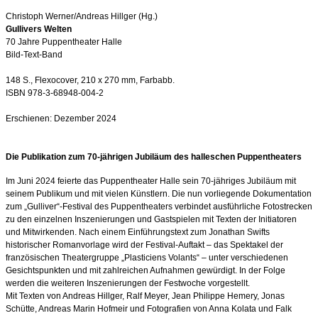
Christoph Werner/Andreas Hillger (Hg.)
Gullivers Welten
70 Jahre Puppentheater Halle
Bild-Text-Band
148 S., Flexocover, 210 x 270 mm, Farbabb.
ISBN 978-3-68948-004-2
Erschienen: Dezember 2024
Die Publikation zum 70-jährigen Jubiläum des halleschen Puppentheaters
Im Juni 2024 feierte das Puppentheater Halle sein 70-jähriges Jubiläum mit
seinem Publikum und mit vielen Künstlern. Die nun vorliegende Dokumentation
zum „Gulliver“-Festival des Puppentheaters verbindet ausführliche Fotostrecken
zu den einzelnen Inszenierungen und Gastspielen mit Texten der Initiatoren
und Mitwirkenden. Nach einem Einführungstext zum Jonathan Swifts
historischer Romanvorlage wird der Festival-Auftakt – das Spektakel der
französischen Theatergruppe „Plasticiens Volants“ – unter verschiedenen
Gesichtspunkten und mit zahlreichen Aufnahmen gewürdigt. In der Folge
werden die weiteren Inszenierungen der Festwoche vorgestellt.
Mit Texten von Andreas Hillger, Ralf Meyer, Jean Philippe Hemery, Jonas
Schütte, Andreas Marin Hofmeir und Fotografien von Anna Kolata und Falk