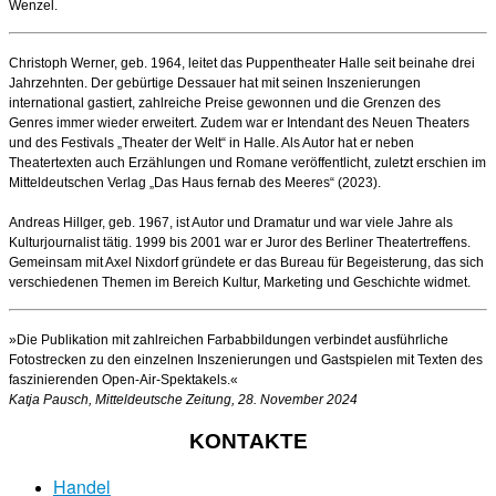
Wenzel.
Christoph Werner, geb. 1964, leitet das Puppentheater Halle seit beinahe drei
Jahrzehnten. Der gebürtige Dessauer hat mit seinen Inszenierungen
international gastiert, zahlreiche Preise gewonnen und die Grenzen des
Genres immer wieder erweitert. Zudem war er Intendant des Neuen Theaters
und des Festivals „Theater der Welt“ in Halle. Als Autor hat er neben
Theatertexten auch Erzählungen und Romane veröffentlicht, zuletzt erschien im
Mitteldeutschen Verlag „Das Haus fernab des Meeres“ (2023).
Andreas Hillger, geb. 1967, ist Autor und Dramatur und war viele Jahre als
Kulturjournalist tätig. 1999 bis 2001 war er Juror des Berliner Theatertreffens.
Gemeinsam mit Axel Nixdorf gründete er das Bureau für Begeisterung, das sich
verschiedenen Themen im Bereich Kultur, Marketing und Geschichte widmet.
»Die Publikation mit zahlreichen Farbabbildungen verbindet ausführliche
Fotostrecken zu den einzelnen Inszenierungen und Gastspielen mit Texten des
faszinierenden Open-Air-Spektakels.«
Katja Pausch, Mitteldeutsche Zeitung, 28. November 2024
KONTAKTE
Handel