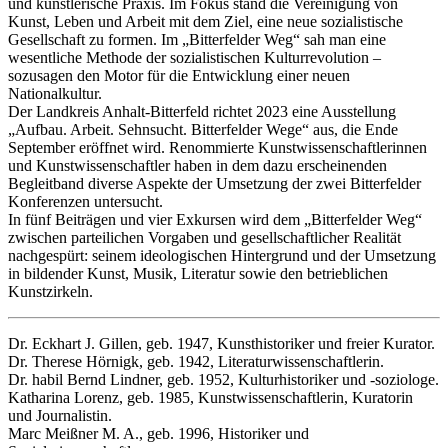
und künstlerische Praxis. Im Fokus stand die Vereinigung von
Kunst, Leben und Arbeit mit dem Ziel, eine neue sozialistische
Gesellschaft zu formen. Im „Bitterfelder Weg“ sah man eine
wesentliche Methode der sozialistischen Kulturrevolution –
sozusagen den Motor für die Entwicklung einer neuen
Nationalkultur.
Der Landkreis Anhalt-Bitterfeld richtet 2023 eine Ausstellung
„Aufbau. Arbeit. Sehnsucht. Bitterfelder Wege“ aus, die Ende
September eröffnet wird. Renommierte Kunstwissenschaftlerinnen
und Kunstwissenschaftler haben in dem dazu erscheinenden
Begleitband diverse Aspekte der Umsetzung der zwei Bitterfelder
Konferenzen untersucht.
In fünf Beiträgen und vier Exkursen wird dem „Bitterfelder Weg“
zwischen parteilichen Vorgaben und gesellschaftlicher Realität
nachgespürt: seinem ideologischen Hintergrund und der Umsetzung
in bildender Kunst, Musik, Literatur sowie den betrieblichen
Kunstzirkeln.
Dr. Eckhart J. Gillen, geb. 1947, Kunsthistoriker und freier Kurator.
Dr. Therese Hörnigk, geb. 1942, Literaturwissenschaftlerin.
Dr. habil Bernd Lindner, geb. 1952, Kulturhistoriker und -soziologe.
Katharina Lorenz, geb. 1985, Kunstwissenschaftlerin, Kuratorin
und Journalistin.
Marc Meißner M. A., geb. 1996, Historiker und