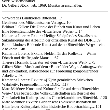
Sozialwissenschaftler.
Dr. Gilbert Stöck, geb. 1969, Musikwissenschaftler.
Vorwort des Landkreises Bitterfeld…7
Geleitwort des Mitteldeutschen Verlags…10
Eckhart J. Gillen: Die Utopie der Einheit von Kunst und Leben.
Eine Ideengeschichte des »Bitterfelder Weges«…14
Katharina Lorenz: Exkurs: Heilige Schöpfer des Sozialismus.
Sakralisierung der Arbeit in der offiziellen Kunst der DDR…39
Bernd Lindner: Bildende Kunst auf dem »Bitterfelder Weg« – eine
Anekdote…48
Katharina Lorenz: Exkurs: Helden für das Kollektiv – Walter
Dötsch und die Brigade Mamai…67
Therese Hörnigk: Literatur auf dem »Bitterfelder Weg«…75
Gilbert Stöck: Musik auf dem »Bitterfelder Weg«. Auftragswerke
und Zirkelarbeit, insbesondere zur Förderung komponierender
Arbeiter…98
Katharina Lorenz: Exkurs: »[K]ein gemütliches Stückchen
Wahrheit«. Frauenrollen in der DDR…117
Marc Meißner: Kunst und Kultur für alle auf dem »Bitterfelder
Weg«? Das betriebliche Volkskunstschaffen am Beispiel der
Zirkelarbeit im Kulturpalast des Chemiekombinates Bitterfeld…126
Marc Meißner: Exkurs: Bildnerisches Volkskunstschaffen im
Bitterfelder Kulturpalast. Eine historische Bildbetrachtung…151