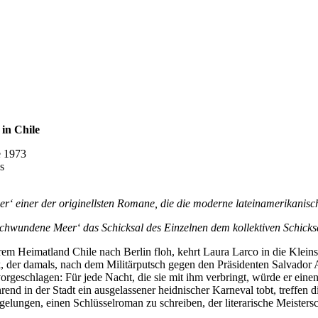
 in Chile
e 1973
s
er‘ einer der originellsten Romane, die die moderne lateinamerikanisc
erschwundene Meer‘ das Schicksal des Einzelnen dem kollektiven Schick
rem Heimatland Chile nach Berlin floh, kehrt Laura Larco in die Klein
k, der damals, nach dem Militärputsch gegen den Präsidenten ­Salvado
rgeschlagen: Für jede Nacht, die sie mit ihm verbringt, würde er einen
rend in der Stadt ein ausgelassener heidnischer Karneval tobt, treffen d
elungen, einen Schlüsselroman zu schreiben, der literarische Meistersc