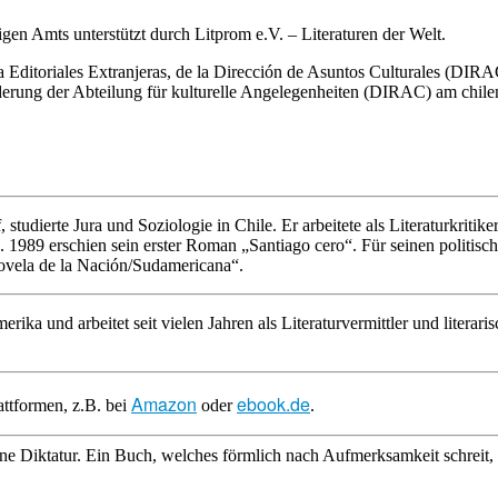
en Amts unterstützt durch Litprom e.V. – Literaturen der Welt.
Editoriales Extranjeras, de la Dirección de Asuntos Culturales (DIRAC
rung der Abteilung für kulturelle Angelegenheiten (DIRAC) am chil
studierte Jura und Soziologie in Chile. Er arbeitete als Literaturkriti
le. 1989 erschien sein erster Roman „Santiago cero“. Für seinen politi
Novela de la Nación/Sudamericana“.
erika und arbeitet seit vielen Jahren als Literaturvermittler und liter
Amazon
ebook.de
ttformen, z.B. bei
oder
.
ine Diktatur. Ein Buch, welches förmlich nach Aufmerksamkeit schreit,