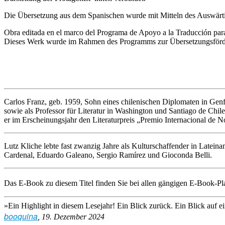
Die Übersetzung aus dem Spanischen wurde mit Mitteln des Auswärtig
Obra editada en el marco del Programa de Apoyo a la Traducción para 
Dieses Werk wurde im Rahmen des Programms zur Übersetzungsförde
Carlos Franz
, geb. 1959, Sohn eines chilenischen Diplomaten in Genf, 
sowie als Professor für Literatur in Washington und Santiago de Chi
er im Erscheinungsjahr den Literaturpreis „Premio Internacional de 
Lutz Kliche
lebte fast zwanzig Jahre als Kulturschaffender in Lateinam
Cardenal, Eduardo Galeano, Sergio Ramírez und Gioconda Belli.
Das E-Book zu diesem Titel finden Sie bei allen gängigen E-Book-Pla
»Ein Highlight in diesem Lesejahr! Ein Blick zurück. Ein Blick auf e
booquina
, 19. Dezember 2024