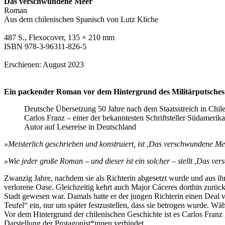
Das verschwundene Meer
Roman
Aus dem chilenischen Spanisch von Lutz Kliche
487 S., Flexocover, 135 × 210 mm
ISBN 978-3-96311-826-5
Erschienen: August 2023
Ein
packender Roman
vor dem Hintergrund des
Militärputsches
Deutsche Übersetzung 50 Jahre nach dem Staatsstreich in Chil
Carlos Franz – einer der bekanntesten Schriftsteller Südamerika
Autor auf Lesereise in Deutschland
»Meisterlich geschrieben und konstruiert, ist ,Das verschwundene Me
»Wie jeder große Roman – und dieser ist ein solcher – stellt ,Das v
Zwanzig Jahre, nachdem sie als Richterin abgesetzt wurde und aus ih
verlorene Oase. Gleichzeitig kehrt auch Major Cáceres dorthin zurüc
Stadt gewesen war. Damals hatte er der jungen Richterin einen Deal vo
Teufel“ ein, nur um später festzustellen, dass sie betrogen wurde. Wäh
Vor dem Hintergrund der chilenischen Geschichte ist es Carlos Franz g
Darstellung der Protagonist*innen verbindet.