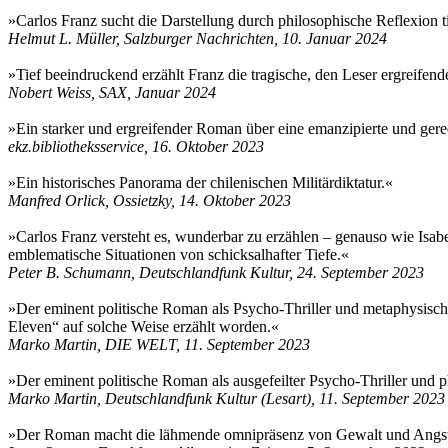
»Carlos Franz sucht die Darstellung durch philosophische Reflexion ti
Helmut L. Müller, Salzburger Nachrichten, 10. Januar 2024
»Tief beeindruckend erzählt Franz die tragische, den Leser ergreifen
Nobert Weiss, SAX, Januar 2024
»Ein starker und ergreifender Roman über eine emanzipierte und gerecht
ekz.bibliotheksservice, 16. Oktober 2023
»Ein historisches Panorama der chilenischen Militärdiktatur.«
Manfred Orlick, Ossietzky, 14. Oktober 2023
»Carlos Franz versteht es, wunderbar zu erzählen – genauso wie Isabel
emblematische Situationen von schicksalhafter Tiefe.«
Peter B. Schumann, Deutschlandfunk Kultur, 24. September 2023
»Der eminent politische Roman als Psycho-Thriller und metaphysisc
Eleven“ auf solche Weise erzählt worden.«
Marko Martin, DIE WELT, 11. September 2023
»Der eminent politische Roman als ausgefeilter Psycho-Thriller und p
Marko Martin, Deutschlandfunk Kultur (Lesart), 11. September 2023
»Der Roman macht die lähmende omnipräsenz von Gewalt und Angst in 