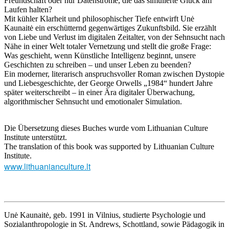
Freundschaft oder nur Datenströme, die das simulierte Glück am
Laufen halten?
Mit kühler Klarheit und philosophischer Tiefe entwirft Unė
Kaunaitė ein erschütternd gegenwärtiges Zukunftsbild. Sie erzählt
von Liebe und Verlust im digitalen Zeitalter, von der Sehnsucht nach
Nähe in einer Welt totaler Vernetzung und stellt die große Frage:
Was geschieht, wenn Künstliche Intelligenz beginnt, unsere
Geschichten zu schreiben – und unser Leben zu beenden?
Ein moderner, literarisch anspruchsvoller Roman zwischen Dystopie
und Liebesgeschichte, der George Orwells „1984“ hundert Jahre
später weiterschreibt – in einer Ära digitaler Überwachung,
algorithmischer Sehnsucht und emotionaler Simulation.
Die Übersetzung dieses Buches wurde vom Lithuanian Culture
Institute unterstützt.
The translation of this book was supported by Lithuanian Culture
Institute.
www.lithuanianculture.lt
Unė Kaunaitė, geb. 1991 in Vilnius, studierte Psychologie und
Sozialanthropologie in St. Andrews, Schottland, sowie Pädagogik in