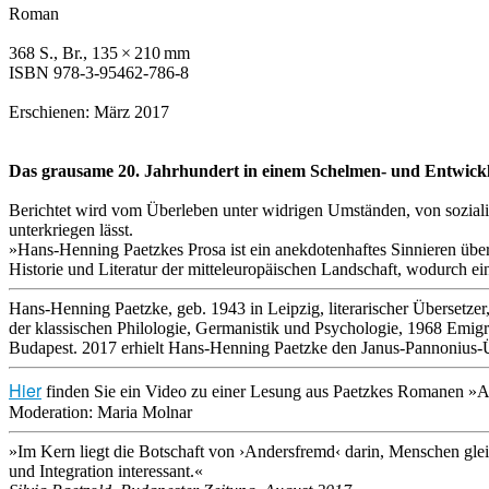
Roman
368 S., Br., 135 × 210 mm
ISBN 978-3-95462-786-8
Erschienen: März 2017
Das grausame 20. Jahrhundert in einem Schelmen- und Entwic
Berichtet wird vom Überleben unter widrigen Umständen, von soziali
unterkriegen lässt.
»Hans-Henning Paetzkes Prosa ist ein anekdotenhaftes Sinnieren über
Historie und Literatur der mitteleuropäischen Landschaft, wodurch eine
Hans-Henning Paetzke, geb. 1943 in Leipzig, literarischer Übersetze
der klassischen Philologie, Germanistik und Psychologie, 1968 Emi
Budapest. 2017 erhielt Hans-Henning Paetzke den Janus-Pannonius-Ü
Hier
finden Sie ein Video zu einer Lesung aus Paetzkes Romanen »
A
Moderation: Maria Molnar
»Im Kern liegt die Botschaft von ›Andersfremd‹ darin, Menschen gl
und Integration interessant.«