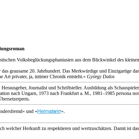
klungsroman
stischen Volksbeglückungsphantasien aus dem Blickwinkel des kleinen 
 das grausame 20. Jahrhundert. Das Merkwürdige und Einzigartige dara
 Art privater, ja, intimer Chronik entsteht.«
György Dalos
r, Herausgeber, Journalist und Schriftsteller. Ausbildung als Schauspi
gration nach Ungarn, 1973 nach Frankfurt a. M., 1981–1985 persona 
bersetzerpreis.
Heimatwirr
ndersfremd
« und »
«.
eich welcher Herkunft zu respektieren und wertzuschätzen. Damit is