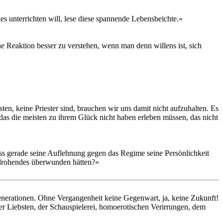
es unterrichten will, lese diese spannende Lebensbeichte.«
he Reaktion besser zu verstehen, wenn man denn willens ist, sich
ten, keine Priester sind, brauchen wir uns damit nicht aufzuhalten. Es
das die meisten zu ihrem Glück nicht haben erleben müssen, das nicht
ss gerade seine Auflehnung gegen das Regime seine Persönlichkeit
bedrohendes überwunden hätten?«
 Generationen. Ohne Vergangenheit keine Gegenw
art, ja, keine Zukunft!
er Liebsten, der Schauspielerei, homoerotischen Verirrungen, dem