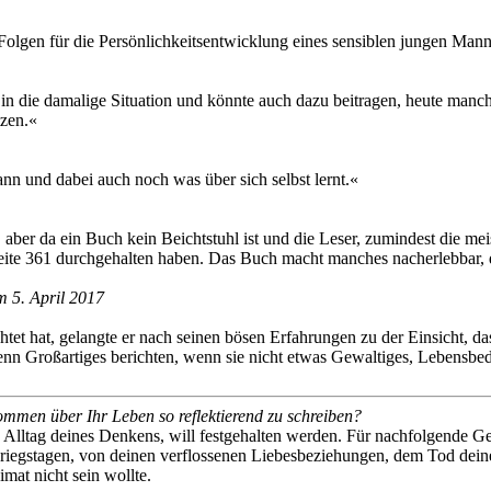
Folgen für die Persönlichkeitsentwicklung eines sensiblen jungen Mann
k in die damalige Situation und könnte auch dazu beitragen, heute manc
tzen.«
n und dabei auch noch was über sich selbst lernt.«
ber da ein Buch kein Beichtstuhl ist und die Leser, zumindest die meis
Seite 361 durchgehalten haben. Das Buch macht manches nacherlebbar, 
 5. April 2017
et hat, gelangte er nach seinen bösen Erfahrungen zu der Einsicht, da
denn Großartiges berichten, wenn sie nicht etwas Gewaltiges, Lebens
ommen über Ihr Leben so reflektierend zu schreiben?
n Alltag deines Denkens, will festgehalten werden. Für nachfolgende
Kriegstagen, von deinen verflossenen Liebesbeziehungen, dem Tod dein
mat nicht sein wollte.