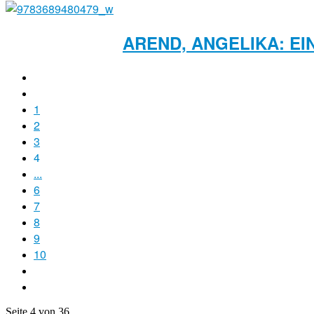
AREND, ANGELIKA: E
1
2
3
4
...
6
7
8
9
10
Seite 4 von 36