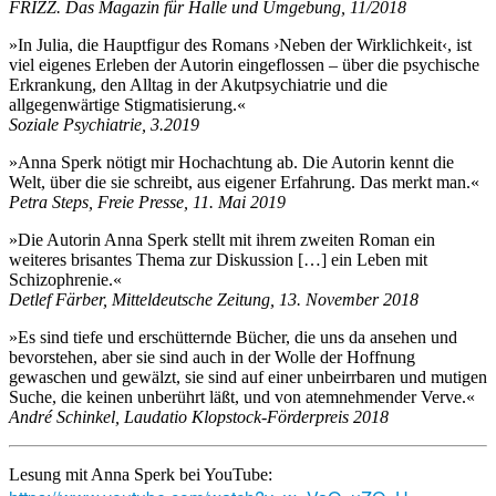
FRIZZ. Das Magazin für Halle und Umgebung
, 11/2018
»In Julia, die Hauptfigur des Romans ›Neben der Wirklichkeit‹, ist
viel eigenes Erleben der Autorin eingeflossen – über die psychische
Erkrankung, den Alltag in der Akutpsychiatrie und die
allgegenwärtige Stigmatisierung.«
Soziale Psychiatrie, 3.2019
»Anna Sperk nötigt mir Hochachtung ab. Die Autorin kennt die
Welt, über die sie schreibt, aus eigener Erfahrung. Das merkt man.«
Petra Steps, Freie Presse, 11. Mai 2019
»Die Autorin Anna Sperk stellt mit ihrem zweiten Roman ein
weiteres brisantes Thema zur Diskussion […] ein Leben mit
Schizophrenie.«
Detlef Färber, Mitteldeutsche Zeitung, 13. November 2018
»Es sind tiefe und erschütternde Bücher, die uns da ansehen und
bevorstehen, aber sie sind auch in der Wolle der Hoffnung
gewaschen und gewälzt, sie sind auf einer unbeirrbaren und mutigen
Suche, die keinen unberührt läßt, und von atemnehmender Verve.«
André Schinkel, Laudatio Klopstock-Förderpreis 2018
Lesung mit Anna Sperk bei YouTube: