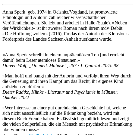
Anna Sperk, geb. 1974 in Oelsnitz/Vogtland, ist promovierte
Ethnologin und Autorin zahlreicher wissenschaftlicher
Veröffentlichungen. Sie lebt und arbeitet in Halle (Saale). »Neben
der Wirklichkeit« ist ihr zweiter Roman nach ihrem mdv-Debüt
»Die Hoffnungsvollen« (2016), für das der Autorin der Klopstock-
Förderpreis des Landes Sachsen-Anhalt zuerkannt wurde.
«Anna Sperk schreibt in einem unprätentiösen Ton [und erreicht
damit] beim Leser atemloses Erstaunen.»
Doreen Wolf, „Dr. med. Mabuse“, 267 · 1. Quartal 2025: 98.
»Man hofft und bangt mit der Autorin und verfolgt ihren Weg durch
die Genesung und ihren Kampf um das Recht, ihr eigenes Kind
aufziehen zu dürfen.«
Dieter Radtke, Klinke - Literatur und Psychiatrie in Münster,
Oktober 2022
»Wer Interesse an einer gut durchdachten Geschichte hat, welche
sich nicht ausschließlich auf die Erkrankung bezieht, wird mit
diesem Buch Freude haben. Es lässt sich gemütlich lesen und zeigt
die vielen Stolperfallen, die ein Mensch mit psychischer Erkrankung
überwinden muss.«