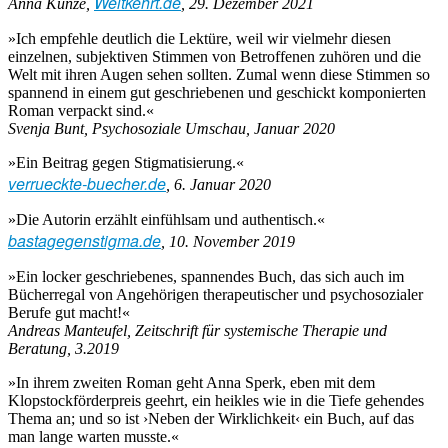
Weltkehrt.de
Anna Kunze,
, 29. Dezember 2021
»Ich empfehle deutlich die Lektüre, weil wir vielmehr diesen
einzelnen, subjektiven Stimmen von Betroffenen zuhören und die
Welt mit ihren Augen sehen sollten. Zumal wenn diese Stimmen so
spannend in einem gut geschriebenen und geschickt komponierten
Roman verpackt sind.«
Svenja Bunt, Psychosoziale Umschau, Januar 2020
»Ein Beitrag gegen Stigmatisierung.«
verrueckte-buecher.de
, 6. Januar 2020
»Die Autorin erzählt einfühlsam und authentisch.«
bastagegenstigma.de
, 10. November 2019
»Ein locker geschriebenes, spannendes Buch, das sich auch im
Bücherregal von Angehörigen therapeutischer und psychosozialer
Berufe gut macht!«
Andreas Manteufel, Zeitschrift für systemische Therapie und
Beratung, 3.2019
»In ihrem zweiten Roman geht Anna Sperk, eben mit dem
Klopstockförderpreis geehrt, ein heikles wie in die Tiefe gehendes
Thema an; und so ist ›Neben der Wirklichkeit‹ ein Buch, auf das
man lange warten musste.«