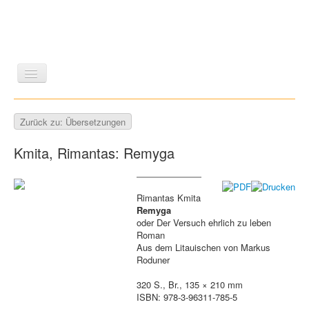
LITERATUR
REISEN
BILDBAND
KUNST
Zurück zu: Übersetzungen
GESCHICHTE
WISSENSCHAFT
REIHEN
Kmita, Rimantas: Remyga
ZEITSCHRIFTEN/VERZEICHNISSE
Rimantas Kmita
Remyga
oder Der Versuch ehrlich zu leben
Roman
Aus dem Litauischen von Markus
Roduner
320 S., Br., 135 × 210 mm
ISBN: 978-3-96311-785-5