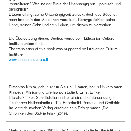
kontrollieren? Was ist der Preis der Unabhängigkeit – politisch und
persönlich?
Litauen erlangt seine Unabhängigkeit zurück, doch das Böse ist
noch immer in den Menschen verankert. Remyga riskiert seine
Liebe, seinen Sohn und sein Leben, um dieses zu vertreiben.
Die Übersetzung dieses Buches wurde vom Lithuanian Culture
Institute unterstützt.
The translation of this book was supported by Lithuanian Culture
Institute.
www.lithuanianculture.lt
Rimantas Kmita
, geb. 1977 in Šiauliai, Litauen, hat in Universitäten
Klaipėda, Vilnius und Greifswald studiert. Er ist Lyriker,
Literaturkritiker, Schriftsteller und leitet eine Literatursendung im
litauischen Nationalradio (LRT). Er schreibt Romane und Gedichte.
Im Mitteldeutschen Verlag erschien sein Erfolgsroman „Die
Chroniken des Südviertels« (2019).
Markus Roduner
, geb. 1967 in der Schweiz, studierte Slavistik und