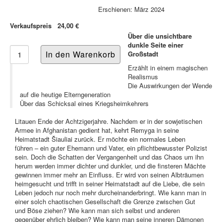
Erschienen: März 2024
Verkaufspreis
24,00 €
Über die unsichtbare
dunkle Seite einer
Großstadt
Erzählt in einem magischen
Realismus
Die Auswirkungen der Wende
auf die heutige Elterngeneration
Über das Schicksal eines Kriegsheimkehrers
Litauen Ende der Achtzigerjahre. Nachdem er in der sowjetischen
Armee in Afghanistan gedient hat, kehrt Remyga in seine
Heimatstadt Šiauliai zurück. Er möchte ein normales Leben
führen – ein guter Ehemann und Vater, ein pflichtbewusster Polizist
sein. Doch die Schatten der Vergangenheit und das Chaos um ihn
herum werden immer dichter und dunkler, und die finsteren Mächte
gewinnen immer mehr an Einfluss. Er wird von seinen Albträumen
heimgesucht und trifft in seiner Heimatstadt auf die Liebe, die sein
Leben jedoch nur noch mehr durcheinanderbringt. Wie kann man in
einer solch chaotischen Gesellschaft die Grenze zwischen Gut
und Böse ziehen? Wie kann man sich selbst und anderen
gegenüber ehrlich bleiben? Wie kann man seine inneren Dämonen