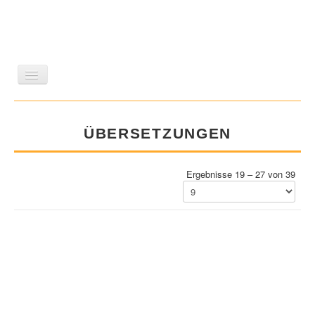
LITERATUR
REISEN
BILDBAND
KUNST
ÜBERSETZUNGEN
GESCHICHTE
WISSENSCHAFT
REIHEN
ZEITSCHRIFTEN/VERZEICHNISSE
Ergebnisse 19 – 27 von 39