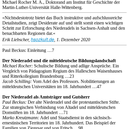
Michael Rocher M. A., Doktorand am Institut für Geschichte der
Martin-Luther-Universität Halle-Wittenberg.
»Nichtsdestotrotz bietet das Buch instruktive und aufschlussreiche
Detailstudien, zeigt Desiderate auf und stellt somit einen wichtigen
Schritt zur Erforschung des Niederadels in Sachsen-Anhalt und den
benachbarten Regionen dar.«
hsozkult.de
Erik Liebscher,
, 1. Dezember 2020
Paul Beckus: Einleitung …7
Der Niederadel und die mitteldeutsche Bildungslandschaft
Michael Rocher:
Schulische Bildung und adlige Ansprüche. Ein
Vergleich von Pädagogium Regium des Halleschen Waisenhauses
und Ritterkollegium Brandenburg …23
Jacob Schilling:
Vom Adel des Professors. Nobilitierungen an
mitteldeutschen Universitäten im 18. Jahrhundert …47
Der Niederadel als Amtsträger und Gutsherr
Paul Beckus:
Der alte Niederadel und die protestantischen Stifte.
Zur strategischen Verbindung von Altadel und mitteldeutschen
Domstiften im 18. Jahrhundert …71
Marko Kreutzmann:
Adel und Staatsdienst in den sächsisch-
ernestinischen Territorien im 18. Jahrhundert. Das Beispiel der
Familien von Ziegesar und von Fritsch …98