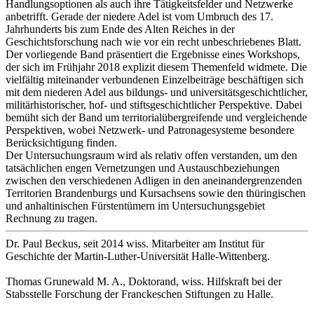
Handlungsoptionen als auch ihre Tätigkeitsfelder und Netzwerke
anbetrifft. Gerade der niedere Adel ist vom Umbruch des 17.
Jahrhunderts bis zum Ende des Alten Reiches in der
Geschichtsforschung nach wie vor ein recht unbeschriebenes Blatt.
Der vorliegende Band präsentiert die Ergebnisse eines Workshops,
der sich im Frühjahr 2018 explizit diesem Themenfeld widmete. Die
vielfältig miteinander verbundenen Einzelbeiträge beschäftigen sich
mit dem niederen Adel aus bildungs- und universitätsgeschichtlicher,
militärhistorischer, hof- und stiftsgeschichtlicher Perspektive. Dabei
bemüht sich der Band um territorialübergreifende und vergleichende
Perspektiven, wobei Netzwerk- und Patronagesysteme besondere
Berücksichtigung finden.
Der Untersuchungsraum wird als relativ offen verstanden, um den
tatsächlichen engen Vernetzungen und Austauschbeziehungen
zwischen den verschiedenen Adligen in den aneinandergrenzenden
Territorien Brandenburgs und Kursachsens sowie den thüringischen
und anhaltinischen Fürstentümern im Untersuchungsgebiet
Rechnung zu tragen.
Dr. Paul Beckus, seit 2014 wiss. Mitarbeiter am Institut für
Geschichte der Martin-Luther-Universität Halle-Wittenberg.
Thomas Grunewald M. A., Doktorand, wiss. Hilfskraft bei der
Stabsstelle Forschung der Franckeschen Stiftungen zu Halle.