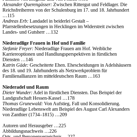
Alexander Querengässer:
Zwischen Rittergut und Feldlager. Die
Reichsfreiherren von der Schulenburg im 17. und 18. Jahrhundert
…115
Andreas Erb:
Landadel in beiderlei Gestalt –
Pfarrstellenbesetzungen in Hecklingen im Widerstreit zwischen
Landes- und Gutsherr …132
Niederadlige Frauen in Hof und Familie
Stefanie Freyer:
Niederadlige Frauen am Hof. Weibliche
Karriereoptionen und Handlungsperspektiven in fürstlichen
Diensten …146
Katrin Gäde:
Gescheiterte Ehen. Ehescheidungen in Adelshäusern
des 18. und 19. Jahrhunderts als Netzwerkproblem für
Familienallianzen im mitteldeutschen Raum …163
Niederadel und Raum
Dieter Wunder:
Adel in fürstlichen Diensten. Das Beispiel der
Landgrafschaft Hessen-Kassel …178
Thomas Grunewald:
Von Aufstieg, Fall und Konsolidierung.
Niederadlige Lebenswelt am Beispiel des August Carl Alexanders
von Zanthier (1734–1815) …209
Autoren und Herausgeber …225
Abbildungsnachweis …226
Orts- und Personenverzeichnis …227