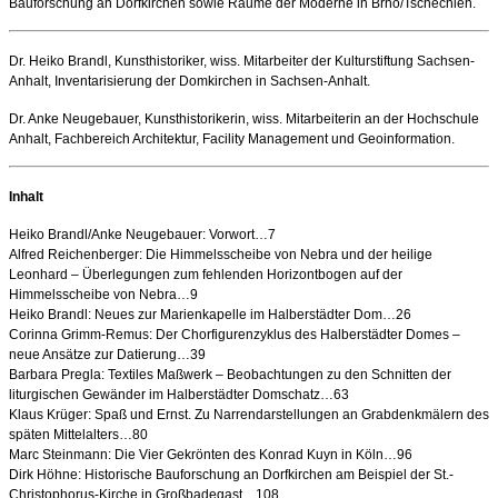
Bauforschung an Dorfkirchen sowie Räume der Moderne in Brno/Tschechien.
Dr. Heiko Brandl, Kunsthistoriker, wiss. Mitarbeiter der Kulturstiftung Sachsen-
Anhalt, Inventarisierung der Domkirchen in Sachsen-Anhalt.
Dr. Anke Neugebauer, Kunsthistorikerin, wiss. Mitarbeiterin an der Hochschule
Anhalt, Fachbereich Architektur, Facility Management und Geoinformation.
Inhalt
Heiko Brandl/Anke Neugebauer: Vorwort…7
Alfred Reichenberger: Die Himmelsscheibe von Nebra und der heilige
Leonhard – Überlegungen zum fehlenden Horizontbogen auf der
Himmelsscheibe von Nebra…9
Heiko Brandl: Neues zur Marienkapelle im Halberstädter Dom…26
Corinna Grimm-Remus: Der Chorfigurenzyklus des Halberstädter Domes –
neue Ansätze zur Datierung…39
Barbara Pregla: Textiles Maßwerk – Beobachtungen zu den Schnitten der
liturgischen Gewänder im Halberstädter Domschatz…63
Klaus Krüger: Spaß und Ernst. Zu Narrendarstellungen an Grabdenkmälern des
späten Mittelalters…80
Marc Steinmann: Die Vier Gekrönten des Konrad Kuyn in Köln…96
Dirk Höhne: Historische Bauforschung an Dorfkirchen am Beispiel der St.-
Christophorus-Kirche in Großbadegast…108