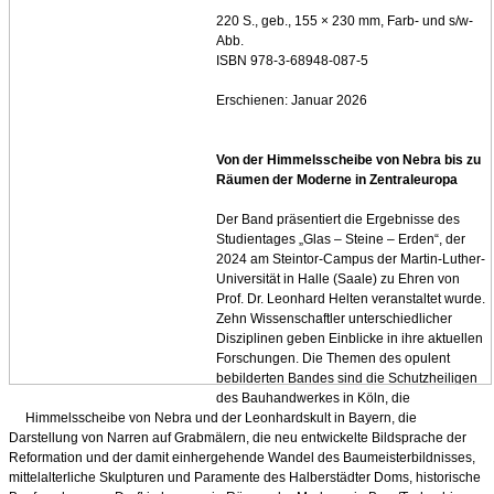
220 S., geb., 155 × 230 mm, Farb- und s/w-
Abb.
ISBN 978-3-68948-087-5
Erschienen: Januar 2026
Von der Himmelsscheibe von Nebra bis zu
Räumen der Moderne in Zentraleuropa
Der Band präsentiert die Ergebnisse des
Studientages „Glas – Steine – Erden“, der
2024 am Steintor-Campus der Martin-Luther-
Universität in Halle (Saale) zu Ehren von
Prof. Dr. Leonhard Helten veranstaltet wurde.
Zehn Wissenschaftler unterschiedlicher
Disziplinen geben Einblicke in ihre aktuellen
Forschungen. Die Themen des opulent
bebilderten Bandes sind die Schutzheiligen
des Bauhandwerkes in Köln, die
Himmelsscheibe von Nebra und der Leonhardskult in Bayern, die
Darstellung von Narren auf Grabmälern, die neu entwickelte Bildsprache der
Reformation und der damit einhergehende Wandel des Baumeisterbildnisses,
mittelalterliche Skulpturen und Paramente des Halberstädter Doms, historische