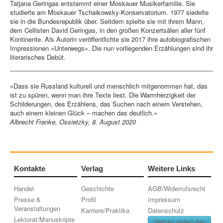
Tatjana Geringas entstammt einer Moskauer Musikerfamilie. Sie
studierte am Moskauer Tschaikowsky-Konservatorium. 1977 siedelte
sie in die Bundesrepublik über. Seitdem spielte sie mit ihrem Mann,
dem Cellisten David Geringas, in den großen Konzertsälen aller fünf
Kontinente. Als Autorin veröffentlichte sie 2017 ihre autobiografischen
Impressionen »Unterwegs«. Die nun vorliegenden Erzählungen sind ihr
literarisches Debüt.
»Dass sie Russland kulturell und menschlich mitgenommen hat, das
ist zu spüren, wenn man ihre Texte liest. Die Warmherzigkeit der
Schilderungen, des Erzählens, das Suchen nach einem Verstehen,
auch einem kleinen Glück – machen das deutlich.«
Albrecht Franke, Ossietzky, 8. August 2020
Kontakte
Verlag
Weitere Links
Handel
Geschichte
AGB/Widerrufsrecht
Presse &
Profil
Impressum
Veranstaltungen
Karriere/Praktika
Datenschutz
Lektorat/Manuskripte
Vertrag widerrufen