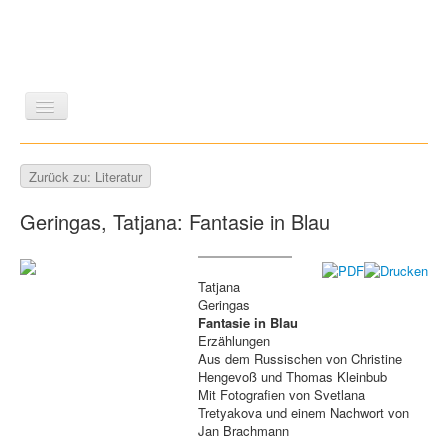
LITERATUR
REISEN
BILDBAND
KUNST
Zurück zu: Literatur
GESCHICHTE
WISSENSCHAFT
REIHEN
Geringas, Tatjana: Fantasie in Blau
ZEITSCHRIFTEN/VERZEICHNISSE
Tatjana
Geringas
Fantasie in Blau
Erzählungen
Aus dem Russischen von Christine
Hengevoß und Thomas Kleinbub
Mit Fotografien von Svetlana
Tretyakova und einem Nachwort von
Jan Brachmann