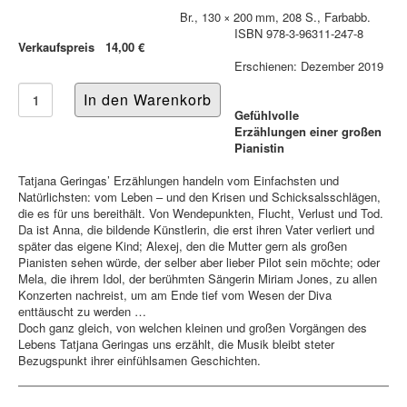
Br., 130 × 200 mm, 208 S., Farbabb.
ISBN 978-3-96311-247-8
Verkaufspreis
14,00 €
Erschienen: Dezember 2019
Gefühlvolle
Erzählungen einer großen
Pianistin
Tatjana Geringas’ Erzählungen handeln vom Einfachsten und
Natürlichsten: vom Leben – und den Krisen und Schicksalsschlägen,
die es für uns bereithält. Von Wendepunkten, Flucht, Verlust und Tod.
Da ist Anna, die bildende Künstlerin, die erst ihren Vater verliert und
später das eigene Kind; Alexej, den die Mutter gern als großen
Pianisten sehen würde, der selber aber lieber Pilot sein möchte; oder
Mela, die ihrem Idol, der berühmten Sängerin Miriam Jones, zu allen
Konzerten nachreist, um am Ende tief vom Wesen der Diva
enttäuscht zu werden …
Doch ganz gleich, von welchen kleinen und großen Vorgängen des
Lebens Tatjana Geringas uns erzählt, die Musik bleibt steter
Bezugspunkt ihrer einfühlsamen Geschichten.