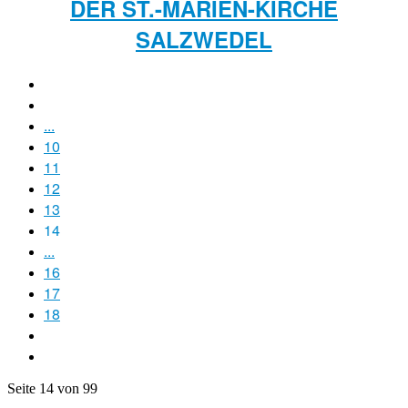
DER ST.-MARIEN-KIRCHE
SALZWEDEL
...
10
11
12
13
14
...
16
17
18
Seite 14 von 99