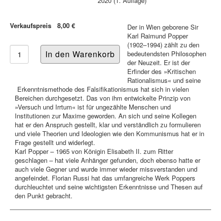
2020 (1. Auflage)
Verkaufspreis
8,00 €
Der in Wien geborene Sir
Karl Raimund Popper
(1902–1994) zählt zu den
bedeutendsten Philosophen
der Neuzeit. Er ist der
Erfinder des »Kritischen
Rationalismus« und seine
Erkenntnismethode des Falsifikationismus hat sich in vielen
Bereichen durchgesetzt. Das von ihm entwickelte Prinzip von
»Versuch und Irrtum« ist für ungezählte Menschen und
Institutionen zur Maxime geworden. An sich und seine Kollegen
hat er den Anspruch gestellt, klar und verständlich zu formulieren
und viele Theorien und Ideologien wie den Kommunismus hat er in
Frage gestellt und widerlegt.
Karl Popper – 1965 von Königin Elisabeth II. zum Ritter
geschlagen – hat viele Anhänger gefunden, doch ebenso hatte er
auch viele Gegner und wurde immer wieder missverstanden und
angefeindet. Florian Russi hat das umfangreiche Werk Poppers
durchleuchtet und seine wichtigsten Erkenntnisse und Thesen auf
den Punkt gebracht.