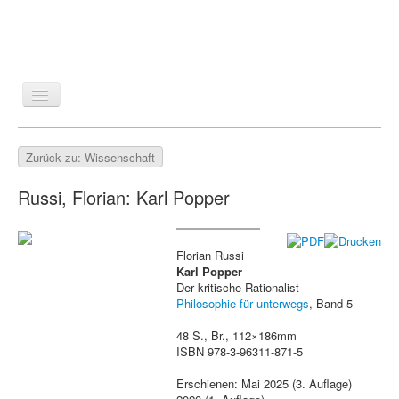
LITERATUR
REISEN
BILDBAND
KUNST
Zurück zu: Wissenschaft
GESCHICHTE
WISSENSCHAFT
REIHEN
Russi, Florian: Karl Popper
ZEITSCHRIFTEN/VERZEICHNISSE
Florian Russi
Karl Popper
Der kritische Rationalist
Philosophie für unterwegs
, Band 5
48 S., Br., 112×186mm
ISBN 978-3-96311-871-5
Erschienen: Mai 2025 (3. Auflage)