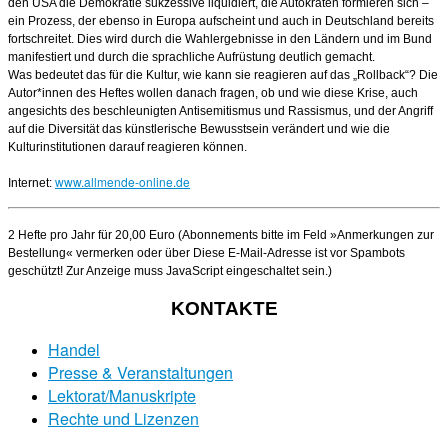
den USA die Demokratie sukzessive liquidiert, die Autokraten formieren sich –
ein Prozess, der ebenso in Europa aufscheint und auch in Deutschland bereits
fortschreitet. Dies wird durch die Wahlergebnisse in den Ländern und im Bund
manifestiert und durch die sprachliche Aufrüstung deutlich gemacht.
Was bedeutet das für die Kultur, wie kann sie reagieren auf das „Rollback“? Die
Autor*innen des Heftes wollen danach fragen, ob und wie diese Krise, auch
angesichts des beschleunigten Antisemitismus und Rassismus, und der Angriff
auf die Diversität das künstlerische Bewusstsein verändert und wie die
Kulturinstitutionen darauf reagieren können.
www.allmende-online.de
Internet:
2 Hefte pro Jahr für 20,00 Euro (Abonnements bitte im Feld »Anmerkungen zur
Bestellung« vermerken oder über
Diese E-Mail-Adresse ist vor Spambots
geschützt! Zur Anzeige muss JavaScript eingeschaltet sein.
)
KONTAKTE
Handel
Presse & Veranstaltungen
Lektorat/Manuskripte
Rechte und Lizenzen