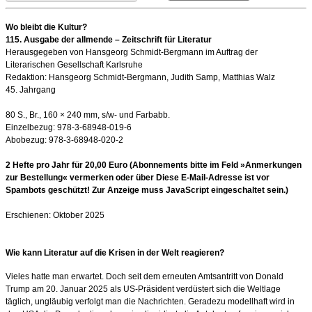
Wo bleibt die Kultur?
115. Ausgabe der allmende – Zeitschrift für Literatur
Herausgegeben von Hansgeorg Schmidt-Bergmann im Auftrag der
Literarischen Gesellschaft Karlsruhe
Redaktion:
Hansgeorg Schmidt-Bergmann, Judith Samp, Matthias Walz
45. Jahrgang
80 S., Br., 160 × 240 mm, s/w- und Farbabb.
Einzelbezug: 978-3-68948-019-6
Abobezug:
978-3-68948-020-2
2 Hefte pro Jahr für 20,00 Euro (Abonnements bitte im Feld »Anmerkungen
zur Bestellung« vermerken oder über
Diese E-Mail-Adresse ist vor
Spambots geschützt! Zur Anzeige muss JavaScript eingeschaltet sein.
)
Erschienen: Oktober 2025
Wie kann Literatur auf die Krisen in der Welt reagieren?
Vieles hatte man erwartet. Doch seit dem erneuten Amtsantritt von Donald
Trump am 20. Januar 2025 als US-Präsident verdüstert sich die Weltlage
täglich, ungläubig verfolgt man die Nachrichten. Geradezu modellhaft wird in