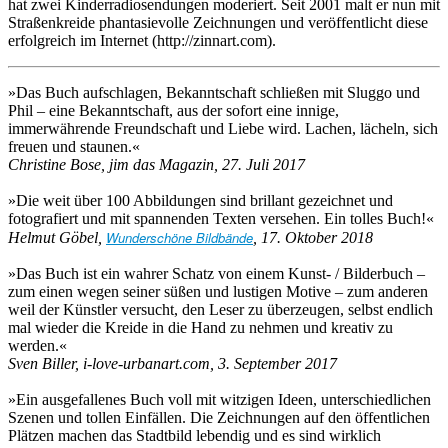
hat zwei Kinderradiosendungen moderiert. Seit 2001 malt er nun mit
Straßenkreide phantasievolle Zeichnungen und veröffentlicht diese
erfolgreich im Internet (http://zinnart.com).
»Das Buch aufschlagen, Bekanntschaft schließen mit Sluggo und
Phil – eine Bekanntschaft, aus der sofort eine innige,
immerwährende Freundschaft und Liebe wird. Lachen, lächeln, sich
freuen und staunen.«
Christine Bose, jim das Magazin, 27. Juli 2017
»Die weit über 100 Abbildungen sind brillant gezeichnet und
fotografiert und mit spannenden Texten versehen. Ein tolles Buch!«
Wunderschöne Bildbände
Helmut Göbel,
, 17. Oktober 2018
»Das Buch ist ein wahrer Schatz von einem Kunst- / Bilderbuch –
zum einen wegen seiner süßen und lustigen Motive – zum anderen
weil der Künstler versucht, den Leser zu überzeugen, selbst endlich
mal wieder die Kreide in die Hand zu nehmen und kreativ zu
werden.«
Sven Biller, i-love-urbanart.com, 3. September 2017
»Ein ausgefallenes Buch voll mit witzigen Ideen, unterschiedlichen
Szenen und tollen Einfällen. Die Zeichnungen auf den öffentlichen
Plätzen machen das Stadtbild lebendig und es sind wirklich